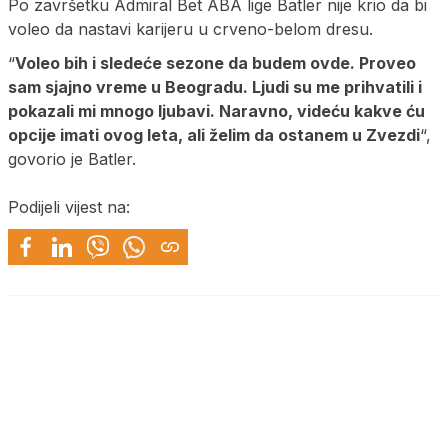
Po završetku Admiral Bet ABA lige Batler nije krio da bi
voleo da nastavi karijeru u crveno-belom dresu.
“
Voleo bih i sledeće sezone da budem ovde. Proveo
sam sjajno vreme u Beogradu. Ljudi su me prihvatili i
pokazali mi mnogo ljubavi. Naravno, videću kakve ću
opcije imati ovog leta, ali želim da ostanem u Zvezdi
“,
govorio je Batler.
Podijeli vijest na: