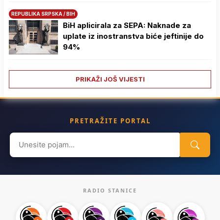
REPUBLIKA SRPSKA / BIH
BiH aplicirala za SEPA: Naknade za
uplate iz inostranstva biće jeftinije do
94%
PRIKAŽI JOŠ VIJESTI
PRETRAŽITE PORTAL
Search
for:
RADIO STANICE