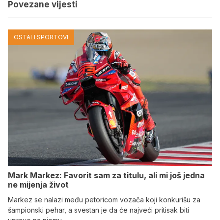
Povezane vijesti
OSTALI SPORTOVI
Mark Markez: Favorit sam za titulu, ali mi još jedna
ne mijenja život
Markez se nalazi među petoricom vozača koji konkurišu za
šampionski pehar, a svestan je da će najveći pritisak biti