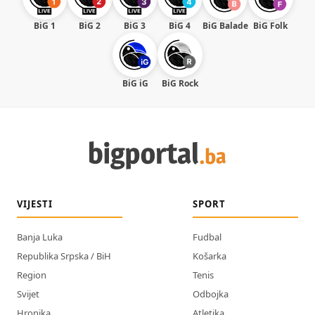
BiG 1
BiG 2
BiG 3
BiG 4
BiG Balade
BiG Folk
BiG iG
BiG Rock
VIJESTI
SPORT
Banja Luka
Fudbal
Republika Srpska / BiH
Košarka
Region
Tenis
Svijet
Odbojka
Hronika
Atletika