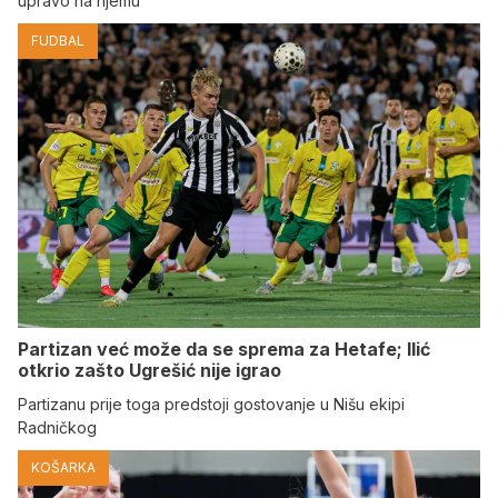
upravo na njemu
FUDBAL
Partizan već može da se sprema za Hetafe; Ilić
otkrio zašto Ugrešić nije igrao
Partizanu prije toga predstoji gostovanje u Nišu ekipi
Radničkog
KOŠARKA