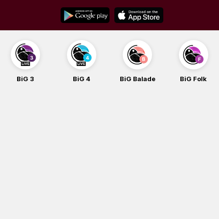
Skip
to
content
BiG 3
BiG 4
BiG Balade
BiG Folk