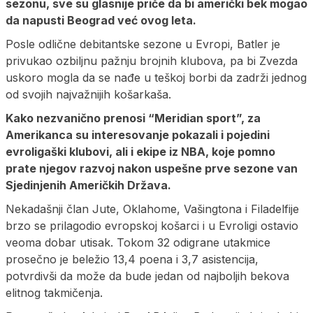
sezonu, sve su glasnije priče da bi američki bek mogao
da napusti Beograd već ovog leta.
Posle odlične debitantske sezone u Evropi, Batler je
privukao ozbiljnu pažnju brojnih klubova, pa bi Zvezda
uskoro mogla da se nađe u teškoj borbi da zadrži jednog
od svojih najvažnijih košarkaša.
Kako nezvanično prenosi “Meridian sport”, za
Amerikanca su interesovanje pokazali i pojedini
evroligaški klubovi, ali i ekipe iz NBA, koje pomno
prate njegov razvoj nakon uspešne prve sezone van
Sjedinjenih Američkih Država.
Nekadašnji član Jute, Oklahome, Vašingtona i Filadelfije
brzo se prilagodio evropskoj košarci i u Evroligi ostavio
veoma dobar utisak. Tokom 32 odigrane utakmice
prosečno je beležio 13,4 poena i 3,7 asistencija,
potvrdivši da može da bude jedan od najboljih bekova
elitnog takmičenja.