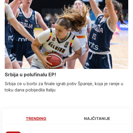
Srbija u polufinalu EP!
Srbija će u borbi za finale igrati potiv Španije, koja je ranije u
toku dana pobijedila Italiju
TRENDING
NAJČITANIJE