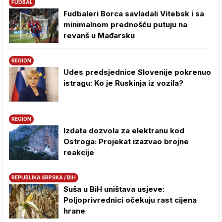
FUDBAL
Fudbaleri Borca savladali Vitebsk i sa
minimalnom prednošću putuju na
revanš u Mađarsku
REGION
Udes predsjednice Slovenije pokrenuo
istragu: Ko je Ruskinja iz vozila?
REGION
Izdata dozvola za elektranu kod
Ostroga: Projekat izazvao brojne
reakcije
REPUBLIKA SRPSKA / BIH
Suša u BiH uništava usjeve:
Poljoprivrednici očekuju rast cijena
hrane