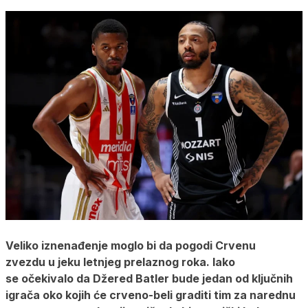
Veliko iznenađenje moglo bi da pogodi Crvenu
zvezdu u jeku letnjeg prelaznog roka. Iako
se očekivalo da Džered Batler bude jedan od ključnih
igrača oko kojih će crveno-beli graditi tim za narednu