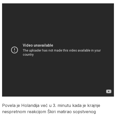
Povela je Holandija već u 3. minutu kada je krajnje
nespretnom reakcijom Škiri matirao sopstvenog