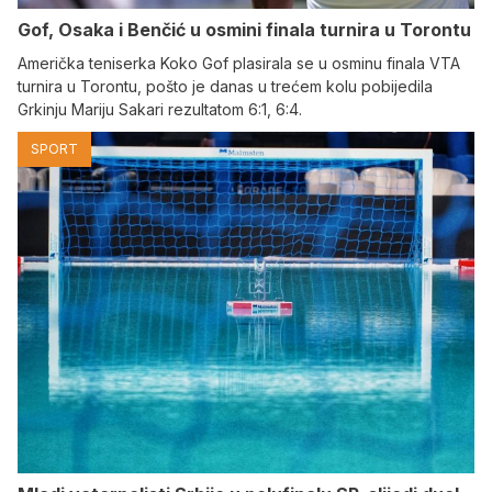
Gof, Osaka i Benčić u osmini finala turnira u Torontu
Američka teniserka Koko Gof plasirala se u osminu finala VTA
turnira u Torontu, pošto je danas u trećem kolu pobijedila
Grkinju Mariju Sakari rezultatom 6:1, 6:4.
SPORT