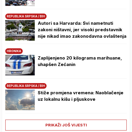
REPUBLIKA SRPSKA / BIH
Autori sa Harvarda: Svi nametnuti
zakoni ništavni, jer visoki predstavnik
nije nikad imao zakonodavna ovlaštenja
HRONIKA
Zaplijenjeno 20 kilograma marihuane,
uhapšen Zećanin
REPUBLIKA SRPSKA / BIH
Stiže promjena vremena: Naoblačenje
uz lokalnu kišu i pljuskove
PRIKAŽI JOŠ VIJESTI