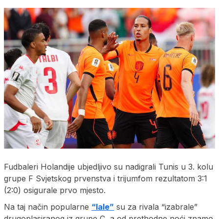
Fudbaleri Holandije ubjedljivo su nadigrali Tunis u 3. kolu
grupe F Svjetskog prvenstva i trijumfom rezultatom 3:1
(2:0) osigurale prvo mjesto.
Na taj način popularne
“lale”
su za rivala “izabrale”
drugoplasiranog iz grupe C, a od prethodne noći znamo