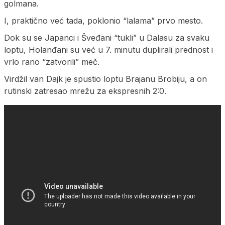
golmana.
I, praktično već tada, poklonio “lalama” prvo mesto.
Dok su se Japanci i Šveđani “tukli” u Dalasu za svaku
loptu, Holanđani su već u 7. minutu duplirali prednost i
vrlo rano “zatvorili” meč.
Virdžil van Dajk je spustio loptu Brajanu Brobiju, a on
rutinski zatresao mrežu za ekspresnih 2:0.