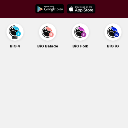
Skip
to
content
BiG 4
BiG Balade
BiG Folk
BiG iG