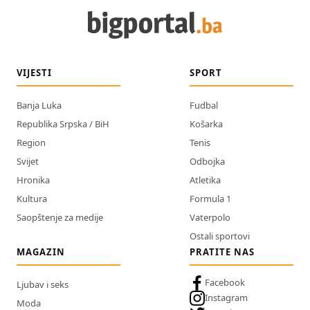
VIJESTI
SPORT
Banja Luka
Fudbal
Republika Srpska / BiH
Košarka
Region
Tenis
Svijet
Odbojka
Hronika
Atletika
Kultura
Formula 1
Saopštenje za medije
Vaterpolo
Ostali sportovi
MAGAZIN
PRATITE NAS
Facebook
Ljubav i seks
Instagram
Moda