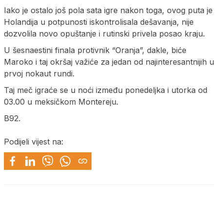
Iako je ostalo još pola sata igre nakon toga, ovog puta je
Holandija u potpunosti iskontrolisala dešavanja, nije
dozvolila novo opuštanje i rutinski privela posao kraju.
U šesnaestini finala protivnik “Oranja”, dakle, biće
Maroko i taj okršaj važiće za jedan od najinteresantnijih u
prvoj nokaut rundi.
Taj meč igraće se u noći između ponedeljka i utorka od
03.00 u meksičkom Montereju.
B92.
Podijeli vijest na: