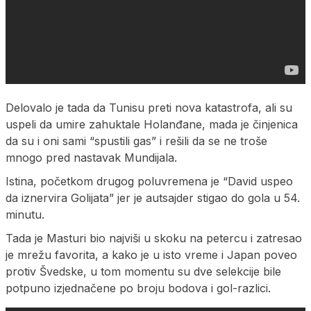
Delovalo je tada da Tunisu preti nova katastrofa, ali su
uspeli da umire zahuktale Holanđane, mada je činjenica
da su i oni sami “spustili gas” i rešili da se ne troše
mnogo pred nastavak Mundijala.
Istina, početkom drugog poluvremena je “David uspeo
da iznervira Golijata” jer je autsajder stigao do gola u 54.
minutu.
Tada je Masturi bio najviši u skoku na petercu i zatresao
je mrežu favorita, a kako je u isto vreme i Japan poveo
protiv Švedske, u tom momentu su dve selekcije bile
potpuno izjednačene po broju bodova i gol-razlici.