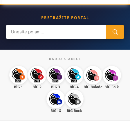
PRETRAŽITE PORTAL
Search
for:
RADIO STANICE
BiG 1
BiG 2
BiG 3
BiG 4
BiG Balade
BiG Folk
BiG iG
BiG Rock