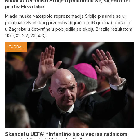
Mladi vaterpolisti Srbije u polufinalu SP, slijedi duel
protiv Hrvatske
Mlada muška vaterpolo reprezentacija Srbije plasirala se u
polufinale Svjetskog prvenstva (igrači do 16 godina), pošto je
u Zagrebu u četvrtfinalu pobijedila selekciju Brazila rezultatom
11:7 (3:1, 2:2, 2:1, 4:3).
FUDBAL
Skandal u UEFA: “Infantino bio u vezi sa radnicom,