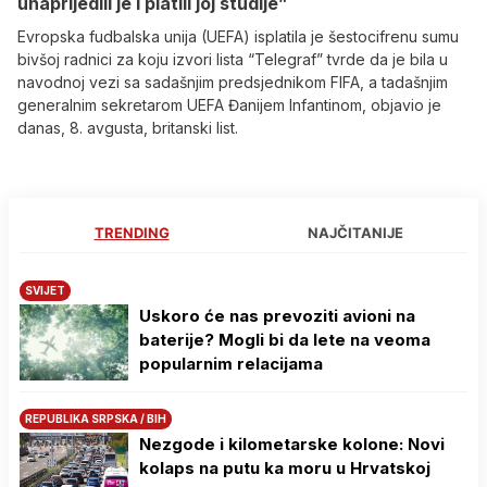
unaprijedili je i platili joj studije”
Evropska fudbalska unija (UEFA) isplatila je šestocifrenu sumu
bivšoj radnici za koju izvori lista “Telegraf” tvrde da je bila u
navodnoj vezi sa sadašnjim predsjednikom FIFA, a tadašnjim
generalnim sekretarom UEFA Đanijem Infantinom, objavio je
danas, 8. avgusta, britanski list.
TRENDING
NAJČITANIJE
SVIJET
Uskoro će nas prevoziti avioni na
baterije? Mogli bi da lete na veoma
popularnim relacijama
REPUBLIKA SRPSKA / BIH
Nezgode i kilometarske kolone: Novi
kolaps na putu ka moru u Hrvatskoj