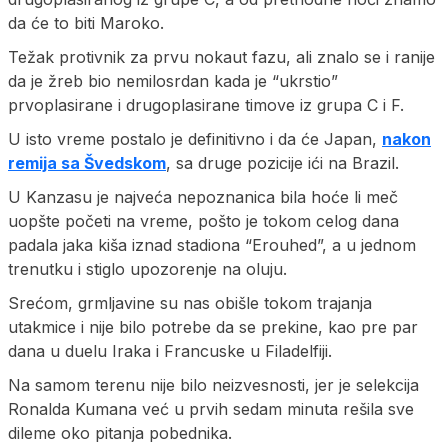
da će to biti Maroko.
Težak protivnik za prvu nokaut fazu, ali znalo se i ranije
da je žreb bio nemilosrdan kada je “ukrstio”
prvoplasirane i drugoplasirane timove iz grupa C i F.
U isto vreme postalo je definitivno i da će Japan,
nakon
remija sa Švedskom
, sa druge pozicije ići na Brazil.
U Kanzasu je najveća nepoznanica bila hoće li meč
uopšte početi na vreme, pošto je tokom celog dana
padala jaka kiša iznad stadiona “Erouhed”, a u jednom
trenutku i stiglo upozorenje na oluju.
Srećom, grmljavine su nas obišle tokom trajanja
utakmice i nije bilo potrebe da se prekine, kao pre par
dana u duelu Iraka i Francuske u Filadelfiji.
Na samom terenu nije bilo neizvesnosti, jer je selekcija
Ronalda Kumana već u prvih sedam minuta rešila sve
dileme oko pitanja pobednika.