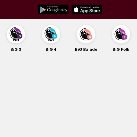
Skip
to
content
BiG 3
BiG 4
BiG Balade
BiG Folk