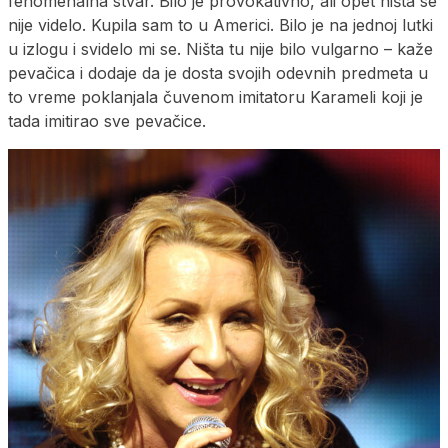
fenomenalna stvar. Bilo je provokativno, ali opet ništa se
nije videlo. Kupila sam to u Americi. Bilo je na jednoj lutki
u izlogu i svidelo mi se. Ništa tu nije bilo vulgarno – kaže
pevačica i dodaje da je dosta svojih odevnih predmeta u
to vreme poklanjala čuvenom imitatoru Karameli koji je
tada imitirao sve pevačice.