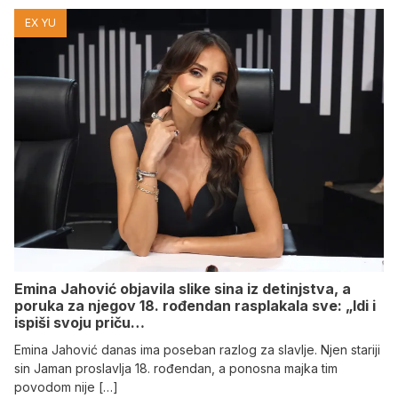
EX YU
Emina Jahović objavila slike sina iz detinjstva, a
poruka za njegov 18. rođendan rasplakala sve: „Idi i
ispiši svoju priču…
Emina Jahović danas ima poseban razlog za slavlje. Njen stariji
sin Jaman proslavlja 18. rođendan, a ponosna majka tim
povodom nije […]