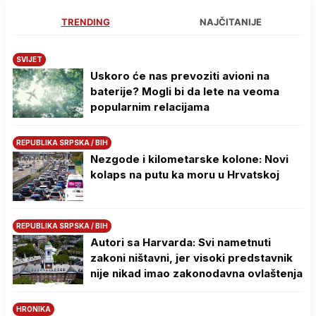
TRENDING
NAJČITANIJE
SVIJET
Uskoro će nas prevoziti avioni na
baterije? Mogli bi da lete na veoma
popularnim relacijama
REPUBLIKA SRPSKA / BIH
Nezgode i kilometarske kolone: Novi
kolaps na putu ka moru u Hrvatskoj
REPUBLIKA SRPSKA / BIH
Autori sa Harvarda: Svi nametnuti
zakoni ništavni, jer visoki predstavnik
nije nikad imao zakonodavna ovlaštenja
HRONIKA