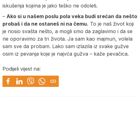
iskušenja kojima je jako teško ne odoleti.
–
Ako si u našem poslu pola veka budi srećan da nešto
probaš i da ne ostaneš ni na čemu.
To je naš život koji
je nosio svašta nešto, a mogli smo da zaglavimo i da se
ne oporavimo za tri života. Ja sam kao majmun, volela
sam sve da probam. Lako sam izlazila iz svake gužve
osim iz pevanja koje je najvća gužva – kaže pevačica.
Podijeli vijest na: