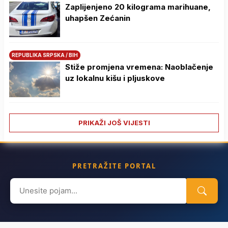
Zaplijenjeno 20 kilograma marihuane,
uhapšen Zećanin
REPUBLIKA SRPSKA / BIH
Stiže promjena vremena: Naoblačenje
uz lokalnu kišu i pljuskove
PRIKAŽI JOŠ VIJESTI
PRETRAŽITE PORTAL
Search
for: