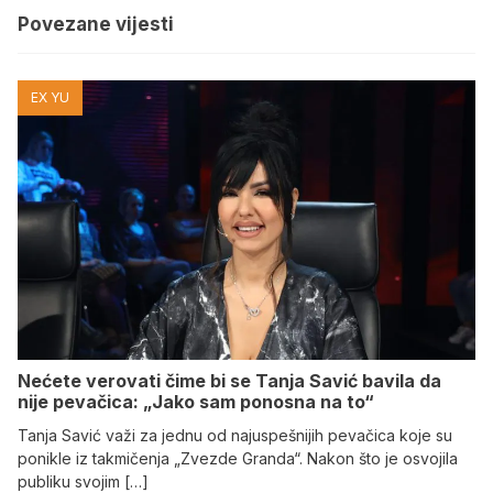
Povezane vijesti
EX YU
Nećete verovati čime bi se Tanja Savić bavila da
nije pevačica: „Jako sam ponosna na to“
Tanja Savić važi za jednu od najuspešnijih pevačica koje su
ponikle iz takmičenja „Zvezde Granda“. Nakon što je osvojila
publiku svojim […]