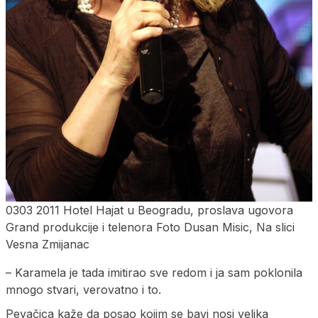
0303 2011 Hotel Hajat u Beogradu, proslava ugovora
Grand produkcije i telenora Foto Dusan Misic, Na slici
Vesna Zmijanac
– Karamela je tada imitirao sve redom i ja sam poklonila
mnogo stvari, verovatno i to.
Pevačica kaže da posao kojim se bavi nosi velika