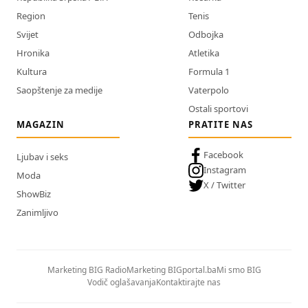
Region
Tenis
Svijet
Odbojka
Hronika
Atletika
Kultura
Formula 1
Saopštenje za medije
Vaterpolo
Ostali sportovi
MAGAZIN
PRATITE NAS
Facebook
Ljubav i seks
Instagram
Moda
X / Twitter
ShowBiz
Zanimljivo
Marketing BIG Radio
Marketing BIGportal.ba
Mi smo BIG
Vodič oglašavanja
Kontaktirajte nas