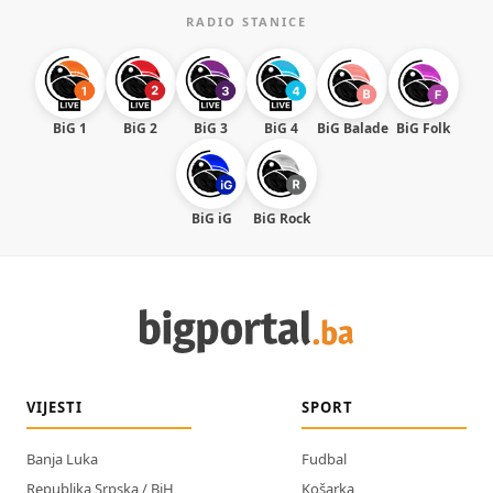
RADIO STANICE
BiG 1
BiG 2
BiG 3
BiG 4
BiG Balade
BiG Folk
BiG iG
BiG Rock
VIJESTI
SPORT
Banja Luka
Fudbal
Republika Srpska / BiH
Košarka