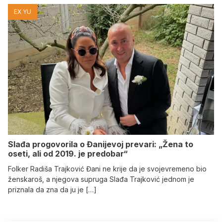
EX YU
Slađa progovorila o Đanijevoj prevari: „Žena to
oseti, ali od 2019. je predobar“
Folker Radiša Trajković Đani ne krije da je svojevremeno bio
ženskaroš, a njegova supruga Slađa Trajković jednom je
priznala da zna da ju je […]