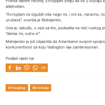
Prema njenim rečima, Evropljani znaju da će u slučaju k
adekvatan.
“Evropljani će izgubiti više nego mi, i oni se, naravno,
urušava”, ocenila je Matvijenko.
Ona je, takođe, u vezi sa tim, podsetila na reči ruskog
“danas mi, sutra vi”.
Matvijenko je još objasnila da Amerikanci svojom spoljn
konkurentnost za koju Vašington nije zainteresovan.
Podijeli vijest na:
#Trending
#U trendu