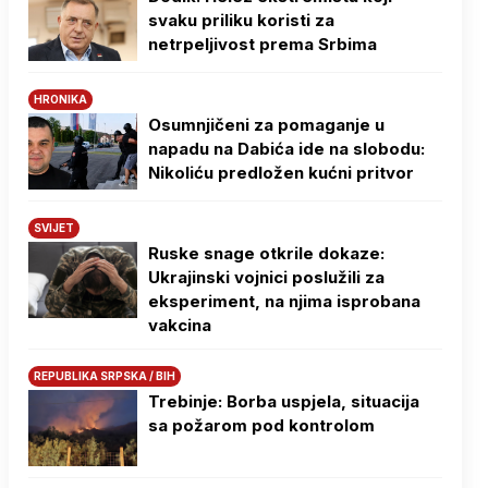
svaku priliku koristi za
netrpeljivost prema Srbima
HRONIKA
Osumnjičeni za pomaganje u
napadu na Dabića ide na slobodu:
Nikoliću predložen kućni pritvor
SVIJET
Ruske snage otkrile dokaze:
Ukrajinski vojnici poslužili za
eksperiment, na njima isprobana
vakcina
REPUBLIKA SRPSKA / BIH
Trebinje: Borba uspjela, situacija
sa požarom pod kontrolom