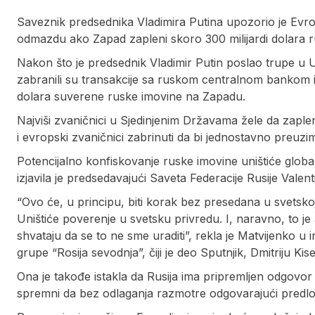
Saveznik predsednika Vladimira Putina upozorio je Evro
odmazdu ako Zapad zapleni skoro 300 milijardi dolara rus
Nakon što je predsednik Vladimir Putin poslao trupe u Uk
zabranili su transakcije sa ruskom centralnom bankom i m
dolara suverene ruske imovine na Zapadu.
Najviši zvaničnici u Sjedinjenim Državama žele da zaple
i evropski zvaničnici zabrinuti da bi jednostavno preuz
Potencijalno konfiskovanje ruske imovine uništiće globa
izjavila je predsedavajući Saveta Federacije Rusije Valen
“Ovo će, u principu, biti korak bez presedana u svetskoj 
Uništiće poverenje u svetsku privredu. I, naravno, to je 
shvataju da se to ne sme uraditi”, rekla je Matvijenko
grupe “Rosija sevodnja”, čiji je deo Sputnjik, Dmitriju Kise
Ona je takođe istakla da Rusija ima pripremljen odgovor
spremni da bez odlaganja razmotre odgovarajući predlo