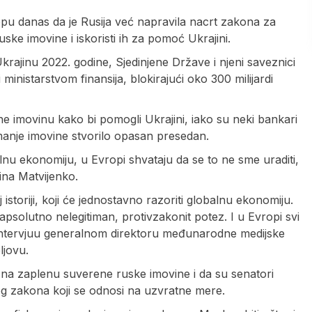
pu danas da je Rusija već napravila nacrt zakona za
ke imovine i iskoristi ih za pomoć Ukrajini.
rajinu 2022. godine, Sjedinjene Države i njeni saveznici
inistarstvom finansija, blokirajući oko 300 milijardi
ne imovinu kako bi pomogli Ukrajini, iako su neki bankari
imanje imovine stvorilo opasan presedan.
lnu ekonomiju, u Evropi shvataju da se to ne sme uraditi,
tina Matvijenko.
istoriji, koji će jednostavno razoriti globalnu ekonomiju.
apsolutno nelegitiman, protivzakonit potez. I u Evropi svi
 u intervjuu generalnom direktoru međunarodne medijske
ljovu.
 na zaplenu suverene ruske imovine i da su senatori
g zakona koji se odnosi na uzvratne mere.