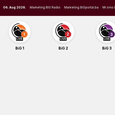
Skip
06. Aug 2026.
Marketing BIG Radio
Marketing BiGportal.ba
Mi smo 
to
content
BiG 1
BiG 2
BiG 3