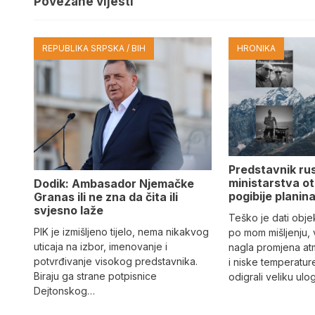
Povezane vijesti
REPUBLIKA SRPSKA / BIH
HRONIKA
Predstavnik ru
ministarstva ot
Dodik: Ambasador Njemačke
pogibije planina
Granas ili ne zna da čita ili
svjesno laže
Teško je dati objek
PIK je izmišljeno tijelo, nema nikakvog
po mom mišljenju, 
uticaja na izbor, imenovanje i
nagla promjena at
potvrđivanje visokog predstavnika.
i niske temperatur
Biraju ga strane potpisnice
odigrali veliku ulo
Dejtonskog…