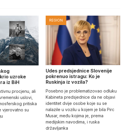
REGION
Udes predsjednice Slovenije
skog
pokrenuo istragu: Ko je
krio uzroke
Ruskinja iz vozila?
ra iz BiH
Posebno je problematizovao odluku
tivnu procjenu, ali
Kabineta predsjednice da ne objavi
vremenski uslovi,
identitet dvije osobe koje su se
mosferskog pritiska
nalazile u vozilu u kojem je bila Pirc
e vjerovatno su
Musar, među kojima je, prema
gu
medijskim navodima, i ruska
državljanka