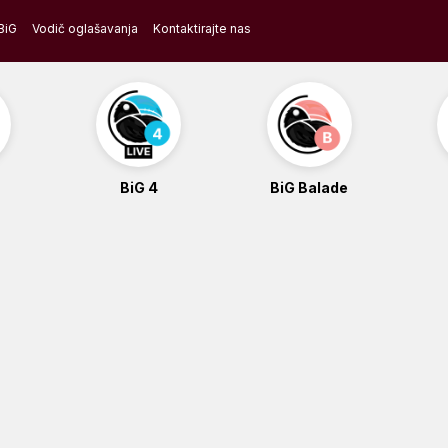
BiG
Vodič oglašavanja
Kontaktirajte nas
BiG 4
BiG Balade