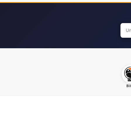
Sear
for:
Bi