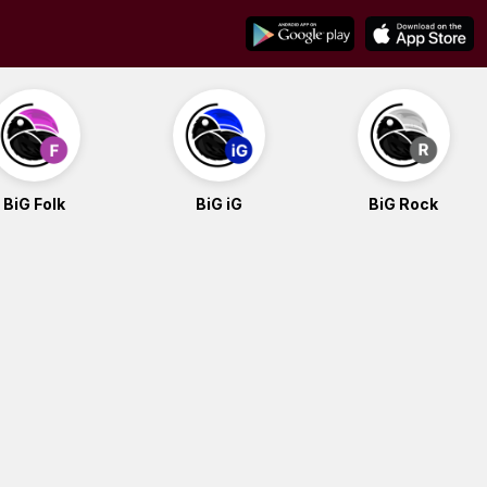
BiG Folk
BiG iG
BiG Rock