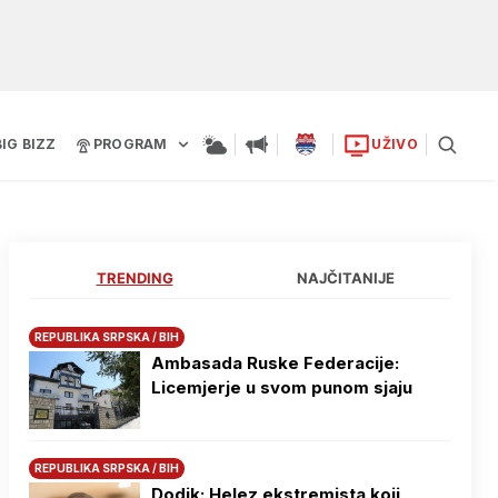
BIG BIZZ
PROGRAM
UŽIVO
TRENDING
NAJČITANIJE
REPUBLIKA SRPSKA / BIH
Ambasada Ruske Federacije:
Licemjerje u svom punom sjaju
REPUBLIKA SRPSKA / BIH
Dodik: Helez ekstremista koji