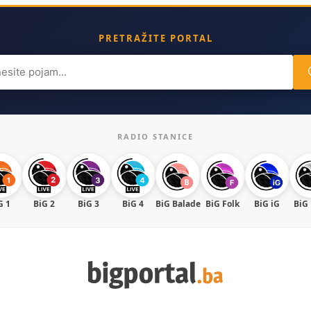
PRETRAŽITE PORTAL
ch
RADIO STANICE
G 1
BiG 2
BiG 3
BiG 4
BiG Balade
BiG Folk
BiG iG
BiG