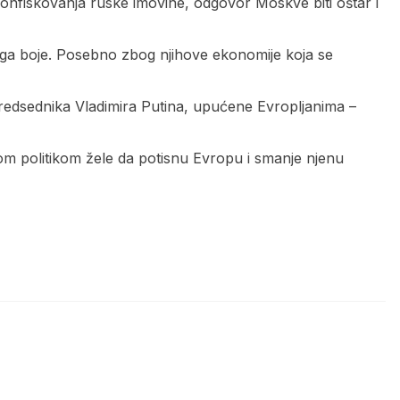
onfiskovanja ruske imovine, odgovor Moskve biti oštar i
 toga boje. Posebno zbog njihove ekonomije koja se
 predsednika Vladimira Putina, upućene Evropljanima –
om politikom žele da potisnu Evropu i smanje njenu