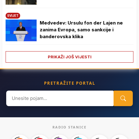
SVIJET
Medvedev: Ursulu fon der Lajen ne
zanima Evropa, samo sankcije i
banderovska klika
PRIKAŽI JOŠ VIJESTI
PRETRAŽITE PORTAL
Search
for:
RADIO STANICE