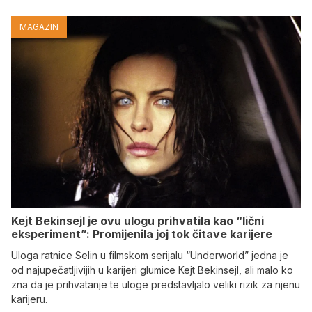
MAGAZIN
Kejt Bekinsejl je ovu ulogu prihvatila kao “lični
eksperiment”: Promijenila joj tok čitave karijere
Uloga ratnice Selin u filmskom serijalu “Underworld” jedna je
od najupečatljivijih u karijeri glumice Kejt Bekinsejl, ali malo ko
zna da je prihvatanje te uloge predstavljalo veliki rizik za njenu
karijeru.