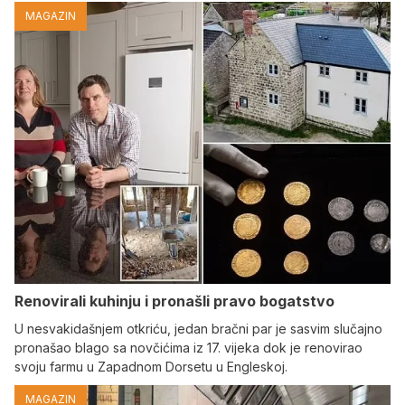
MAGAZIN
Renovirali kuhinju i pronašli pravo bogatstvo
U nesvakidašnjem otkriću, jedan bračni par je sasvim slučajno
pronašao blago sa novčićima iz 17. vijeka dok je renovirao
svoju farmu u Zapadnom Dorsetu u Engleskoj.
MAGAZIN