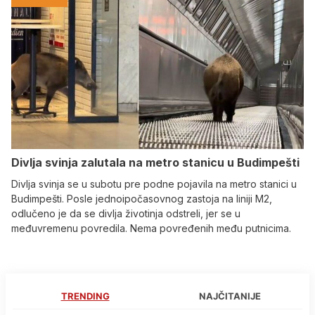
Divlja svinja zalutala na metro stanicu u Budimpešti
Divlja svinja se u subotu pre podne pojavila na metro stanici u
Budimpešti. Posle jednoipočasovnog zastoja na liniji M2,
odlučeno je da se divlja životinja odstreli, jer se u
međuvremenu povredila. Nema povređenih među putnicima.
TRENDING
NAJČITANIJE