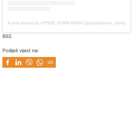
A post shared by UPSIDE DOWN BIKINI (@upsidedown_bikini)
B92.
Podijeli vijest na: