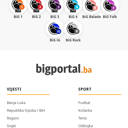
BiG 1
BiG 2
BiG 3
BiG 4
BiG Balade
BiG Folk
BiG iG
BiG Rock
VIJESTI
SPORT
Banja Luka
Fudbal
Republika Srpska / BiH
Košarka
Region
Tenis
Svijet
Odbojka