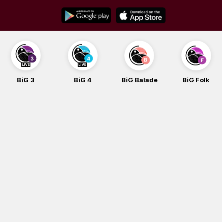
Skip
to
content
BiG 3
BiG 4
BiG Balade
BiG Folk