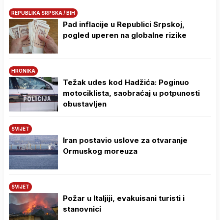
REPUBLIKA SRPSKA / BIH
Pad inflacije u Republici Srpskoj,
pogled uperen na globalne rizike
HRONIKA
Težak udes kod Hadžića: Poginuo
motociklista, saobraćaj u potpunosti
obustavljen
SVIJET
Iran postavio uslove za otvaranje
Ormuskog moreuza
SVIJET
Požar u Italjiji, evakuisani turisti i
stanovnici