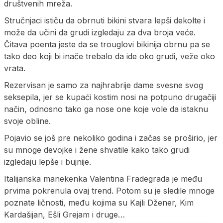
društvenih mreža.
Stručnjaci ističu da obrnuti bikini stvara lepši dekolte i
može da učini da grudi izgledaju za dva broja veće.
Čitava poenta jeste da se trouglovi bikinija obrnu pa se
tako deo koji bi inače trebalo da ide oko grudi, veže oko
vrata.
Rezervisan je samo za najhrabrije dame svesne svog
seksepila, jer se kupaći kostim nosi na potpuno drugačiji
način, odnosno tako ga nose one koje vole da istaknu
svoje obline.
Pojavio se još pre nekoliko godina i začas se proširio, jer
su mnoge devojke i žene shvatile kako tako grudi
izgledaju lepše i bujnije.
Italijanska manekenka Valentina Fradegrada je među
prvima pokrenula ovaj trend. Potom su je sledile mnoge
poznate ličnosti, među kojima su Kajli Džener, Kim
Kardašijan, Ešli Grejam i druge…