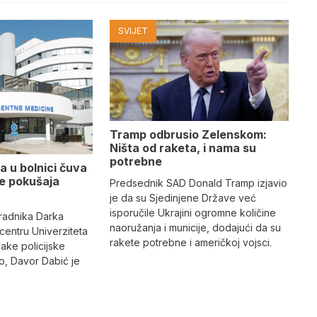
SVIJET
Tramp odbrusio Zelenskom:
Ništa od raketa, i nama su
potrebne
a u bolnici čuva
se pokušaja
Predsednik SAD Donald Tramp izjavio
je da su Sjedinjene Države već
isporučile Ukrajini ogromne količine
radnika Darka
naoružanja i municije, dodajući da su
 centru Univerziteta
rakete potrebne i američkoj vojsci.
jake policijske
, Davor Dabić je