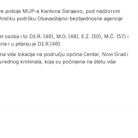
Uprave policije MUP-a Kantona Sarajevo, pod nadzorom
ehničku podršku Obavještajno-bezbjednosne agencije
soba i to Dž.R. (46), M.O. (48), E.Z. (50), M.Č. (57) i
na i u pitanju je Dž.R.(46).
 na više lokacija na području općina Centar, Novi Grad i
rivrednog kriminala, koja su počinjena na štetu više