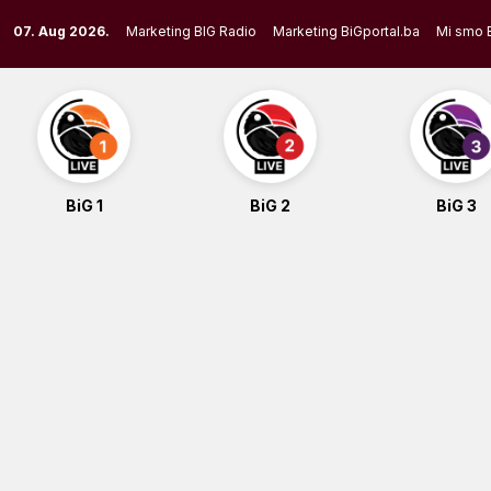
Skip
07. Aug 2026.
Marketing BIG Radio
Marketing BiGportal.ba
Mi smo 
to
content
BiG 1
BiG 2
BiG 3