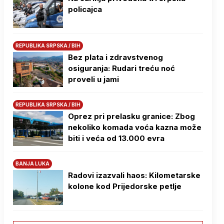
policajca
REPUBLIKA SRPSKA / BIH
Bez plata i zdravstvenog
osiguranja: Rudari treću noć
proveli u jami
REPUBLIKA SRPSKA / BIH
Oprez pri prelasku granice: Zbog
nekoliko komada voća kazna može
biti i veća od 13.000 evra
BANJA LUKA
Radovi izazvali haos: Kilometarske
kolone kod Prijedorske petlje