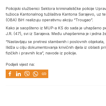
Policijski službenici Sektora kriminalističke policije 
tužioca Kantonalnog tužilaštva Kantona Sarajevo, uz t
(OBA) BiH realizuju operativnu akciju “Trougao”.
Kako je saopšteno iz MUP-a KS do sada je uhapšeno pet o
J.R. (47), svi iz Sarajeva. Među uhapšenima je i jedna že
“Nastavljaju se pretresi stambenih i poslovnih objekata,
Ilidža u cilju dokumentovanja krivičnih djela iz oblasti p
fizičkih i pravnih lica”, navode iz policije.
Podijeli vijest na: