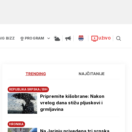
BIG BIZZ
PROGRAM
UŽIVO
TRENDING
NAJČITANIJE
REPUBLIKA SRPSKA / BIH
Pripremite kišobrane: Nakon
vrelog dana stižu pljuskovi i
grmljavina
HRONIKA
Na Јarinju privedena tri srpska