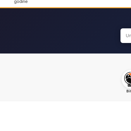
godine
Sear
for:
Bi