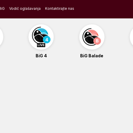
BiG
Vodič oglašavanja
Kontaktirajte nas
BiG 4
BiG Balade