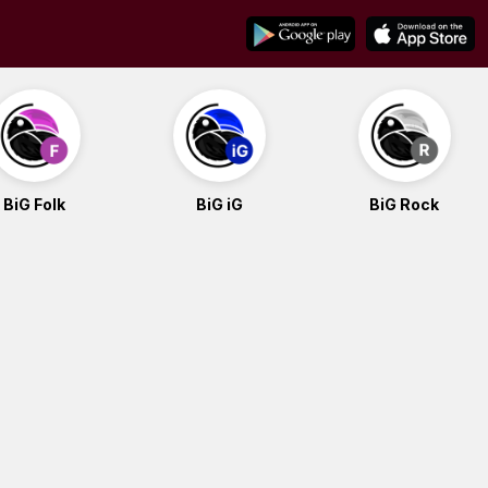
BiG Folk
BiG iG
BiG Rock