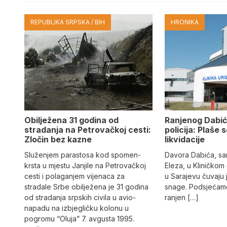
REPUBLIKA SRPSKA / BIH
HRONIKA
Obilježena 31 godina od
Ranjenog Dabić
stradanja na Petrovačkoj cesti:
policija: Plaše 
Zločin bez kazne
likvidacije
Služenjem parastosa kod spomen-
Davora Dabića, sa
krsta u mjestu Janjile na Petrovačkoj
Eleza, u Kliničkom
cesti i polaganjem vijenaca za
u Sarajevu čuvaju 
stradale Srbe obilježena je 31 godina
snage. Podsjećamo
od stradanja srpskih civila u avio-
ranjen […]
napadu na izbjegličku kolonu u
pogromu “Oluja” 7. avgusta 1995.