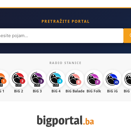
PRETRAŽITE PORTAL
ch
RADIO STANICE
G 1
BiG 2
BiG 3
BiG 4
BiG Balade
BiG Folk
BiG iG
BiG