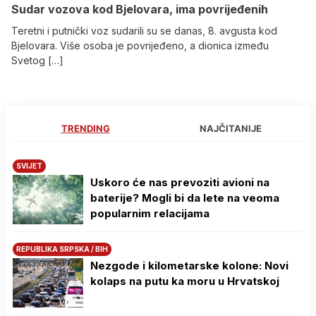
Sudar vozova kod Bjelovara, ima povrijeđenih
Teretni i putnički voz sudarili su se danas, 8. avgusta kod
Bjelovara. Više osoba je povrijeđeno, a dionica između
Svetog […]
TRENDING
NAJČITANIJE
SVIJET
Uskoro će nas prevoziti avioni na
baterije? Mogli bi da lete na veoma
popularnim relacijama
REPUBLIKA SRPSKA / BIH
Nezgode i kilometarske kolone: Novi
kolaps na putu ka moru u Hrvatskoj