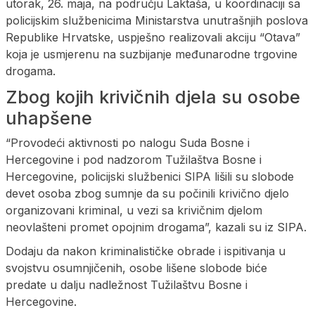
utorak, 26. maja, na području Laktaša, u koordinaciji sa
policijskim službenicima Ministarstva unutrašnjih poslova
Republike Hrvatske, uspješno realizovali akciju “Otava”
koja je usmjerenu na suzbijanje međunarodne trgovine
drogama.
Zbog kojih krivičnih djela su osobe
uhapšene
“Provodeći aktivnosti po nalogu Suda Bosne i
Hercegovine i pod nadzorom Tužilaštva Bosne i
Hercegovine, policijski službenici SIPA lišili su slobode
devet osoba zbog sumnje da su počinili krivično djelo
organizovani kriminal, u vezi sa krivičnim djelom
neovlašteni promet opojnim drogama”, kazali su iz SIPA.
Dodaju da nakon kriminalističke obrade i ispitivanja u
svojstvu osumnjičenih, osobe lišene slobode biće
predate u dalju nadležnost Tužilaštvu Bosne i
Hercegovine.