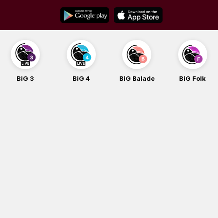
Skip
to
content
BiG 3
BiG 4
BiG Balade
BiG Folk