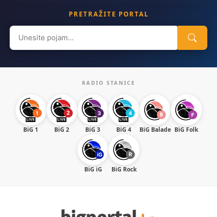
PRETRAŽITE PORTAL
Search
for:
RADIO STANICE
BiG 1
BiG 2
BiG 3
BiG 4
BiG Balade
BiG Folk
BiG iG
BiG Rock