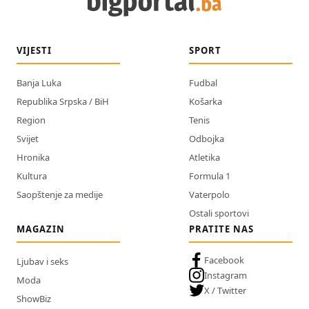
VIJESTI
SPORT
Banja Luka
Fudbal
Republika Srpska / BiH
Košarka
Region
Tenis
Svijet
Odbojka
Hronika
Atletika
Kultura
Formula 1
Saopštenje za medije
Vaterpolo
Ostali sportovi
MAGAZIN
PRATITE NAS
Facebook
Ljubav i seks
Instagram
Moda
X / Twitter
ShowBiz