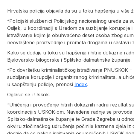
Hrvatska policija objavila da su u toku hapšenja u više 
“Policijski službenici Policijskog nacionalnog ureda za s
Osijek, u koordinaciji s Uredom za suzbijanje korupcije i
istraživanje kojim je obuhvaćeno deset osoba zbog sumn
neovlaštene proizvodnje i prometa drogama u sastavu z
Kako se dodaje u toku su hapšenja i hitne dokazne rad
Bjelovarsko-bilogorske i Splitsko-dalmatinske županije.
“Po dovršetku kriminalističkog istraživanja PNUSKOK – 
suzbijanje korupcije i organiziranog kriminaliteta, a uh
u saopštenju policije, prenosi
Index
.
Oglasio se i Uskok.
“Uhićenja i provođenje hitnih dokaznih radnji rezultat 
koordinaciji s USKOK-om. Navedene radnje se provode n
Splitsko-dalmatinske županije te Grada Zagreba u odno
okviru zločinačkog udruženja počinile kaznena djela iz ob
dodaje da će nakon ispitivanja osumnjičenih USKOK doni