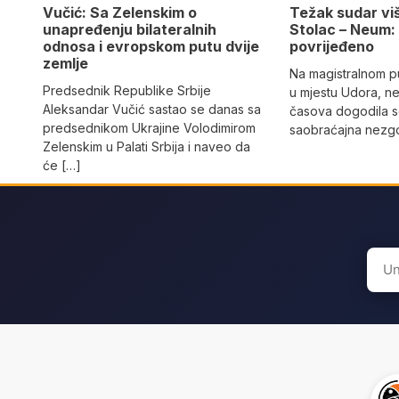
Vučić: Sa Zelenskim o
Težak sudar viš
unapređenju bilateralnih
Stolac – Neum:
odnosa i evropskom putu dvije
povrijeđeno
zemlje
Na magistralnom p
Predsednik Republike Srbije
u mjestu Udora, ne
Aleksandar Vučić sastao se danas sa
časova dogodila s
predsednikom Ukrajine Volodimirom
saobraćajna nezgo
Zelenskim u Palati Srbija i naveo da
će […]
Sear
for: