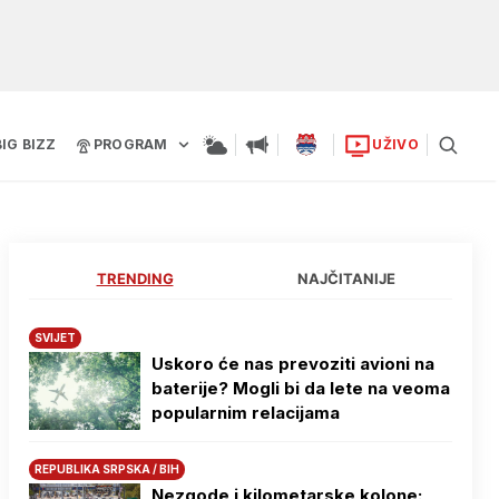
BIG BIZZ
PROGRAM
UŽIVO
TRENDING
NAJČITANIJE
SVIJET
Uskoro će nas prevoziti avioni na
baterije? Mogli bi da lete na veoma
popularnim relacijama
REPUBLIKA SRPSKA / BIH
Nezgode i kilometarske kolone: