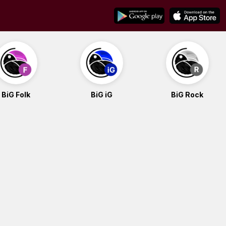
BiG Folk
BiG iG
BiG Rock