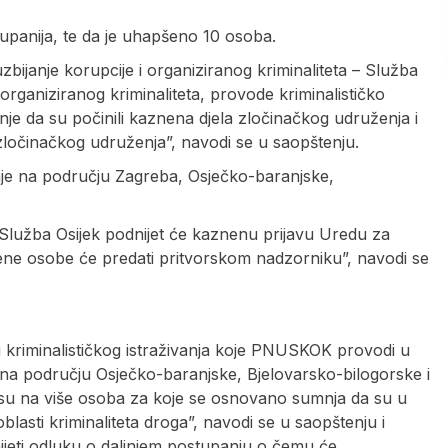
županija, te da je uhapšeno 10 osoba.
uzbijanje korupcije i organiziranog kriminaliteta – Služba
 organiziranog kriminaliteta, provode kriminalističko
je da su počinili kaznena djela zločinačkog udruženja i
ločinačkog udruženja”, navodi se u saopštenju.
nje na području Zagreba, Osječko-baranjske,
Služba Osijek podnijet će kaznenu prijavu Uredu za
ićene osobe će predati pritvorskom nadzorniku”, navodi se
su kriminalističkog istraživanja koje PNUSKOK provodi u
a području Osječko-baranjske, Bjelovarsko-bilogorske i
su na više osoba za koje se osnovano sumnja da su u
lasti kriminaliteta droga”, navodi se u saopštenju i
jeti odluku o daljnjem postupanju o čemu će