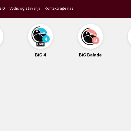
BiG
Vodič oglašavanja
Kontaktirajte nas
BiG 4
BiG Balade