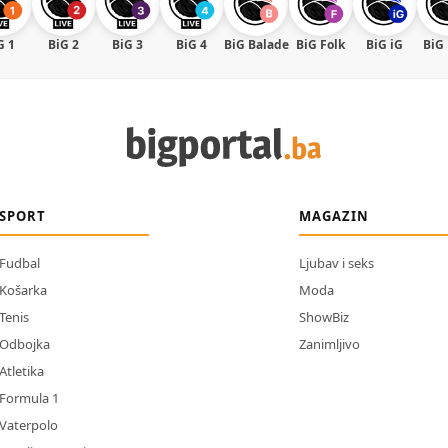
G 1
BiG 2
BiG 3
BiG 4
BiG Balade
BiG Folk
BiG iG
BiG
SPORT
MAGAZIN
Fudbal
Ljubav i seks
Košarka
Moda
Tenis
ShowBiz
Odbojka
Zanimljivo
Atletika
Formula 1
Vaterpolo