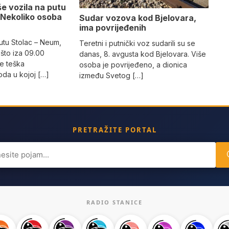
e vozila na putu
 Nekoliko osoba
Sudar vozova kod Bjelovara,
ima povrijeđenih
utu Stolac – Neum,
Teretni i putnički voz sudarili su se
što iza 09.00
danas, 8. avgusta kod Bjelovara. Više
e teška
osoba je povrijeđeno, a dionica
da u kojoj […]
između Svetog […]
PRETRAŽITE PORTAL
ch
RADIO STANICE