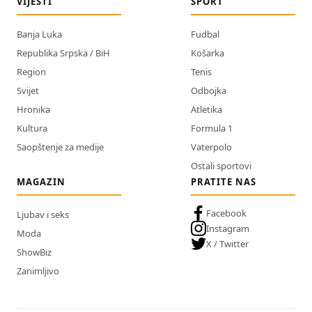
VIJESTI
SPORT
Banja Luka
Fudbal
Republika Srpska / BiH
Košarka
Region
Tenis
Svijet
Odbojka
Hronika
Atletika
Kultura
Formula 1
Saopštenje za medije
Vaterpolo
Ostali sportovi
MAGAZIN
PRATITE NAS
Facebook
Ljubav i seks
Instagram
Moda
X / Twitter
ShowBiz
Zanimljivo