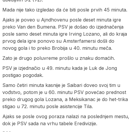
Mada nije tako izgledao da će biti posle prvih 45 minuta.
Ajaks je poveo u Ajndhovenu posle deset minuta igre
preko Van den Bumena. PSV je došao do izjednačenja
posle samo deset minuta igre Irving Lozano, ali do kraja
prvog dela igre ponovo su Amsterfamersi došli do
novog gola i to preko Brobija u 40. minutu meča.
Zato je drugo poluvreme prošlo u znaku domaćih.
PSV je izjednačio u 49. minutu kada je Luk de Jong
postigao pogodak.
Samo četiri minuta kasnije je Saibari doveo svoj tim u
vođstvo, potom je u 60. minutu PSV povećao prednost
preko drugog gola Lozana, a Meksikanac je do het-trika
stigao u 72. minutu posle asistencije Tila.
Ajaks se posle ovog poraza nalazi na poslednjem mestu,
dok je PSV sada na vrhu tabele Eredivizije.