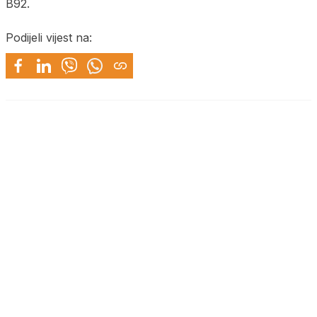
B92.
Podijeli vijest na: