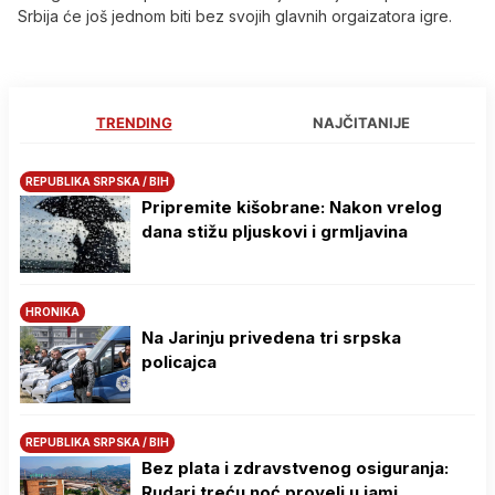
Srbija će još jednom biti bez svojih glavnih orgaizatora igre.
TRENDING
NAJČITANIJE
REPUBLIKA SRPSKA / BIH
Pripremite kišobrane: Nakon vrelog
dana stižu pljuskovi i grmljavina
HRONIKA
Na Јarinju privedena tri srpska
policajca
REPUBLIKA SRPSKA / BIH
Bez plata i zdravstvenog osiguranja:
Rudari treću noć proveli u jami