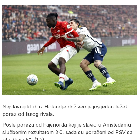
Najslavniji klub iz Holandije doživeo je još jedan težak
poraz od ljutog rivala.
Posle poraza od Fajenorda koji je slavio u Amstedamu
službenim rezultatom 3:0, sada su poraženi od PSV sa
ubedljivih 5:2 (1:2).