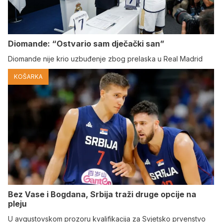
Diomande: “Ostvario sam dječački san”
Diomande nije krio uzbuđenje zbog prelaska u Real Madrid
KOŠARKA
Bez Vase i Bogdana, Srbija traži druge opcije na
pleju
U avgustovskom prozoru kvalifikacija za Svjetsko prvenstvo