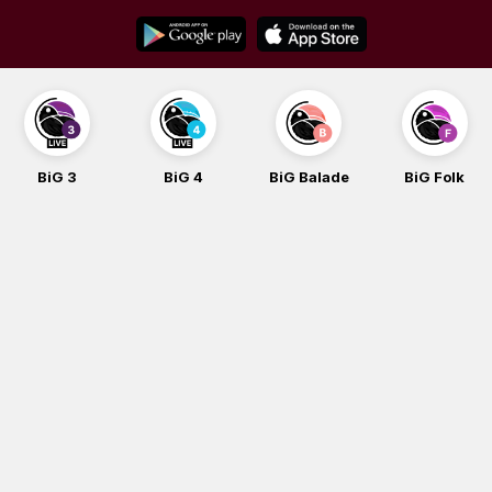
Skip
to
content
BiG 3
BiG 4
BiG Balade
BiG Folk