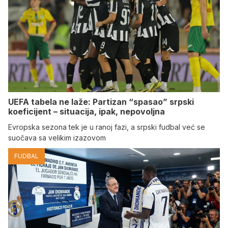
UEFA tabela ne laže: Partizan “spasao” srpski
koeficijent – situacija, ipak, nepovoljna
Evropska sezona tek je u ranoj fazi, a srpski fudbal već se
suočava sa velikim izazovom
FUDBAL