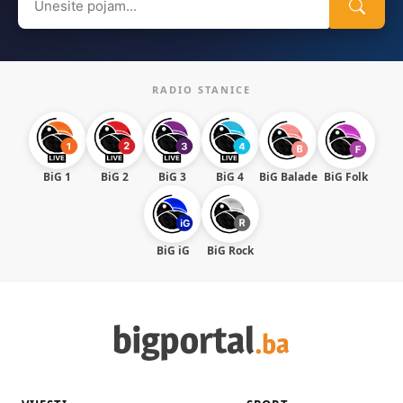
for:
RADIO STANICE
BiG 1
BiG 2
BiG 3
BiG 4
BiG Balade
BiG Folk
BiG iG
BiG Rock