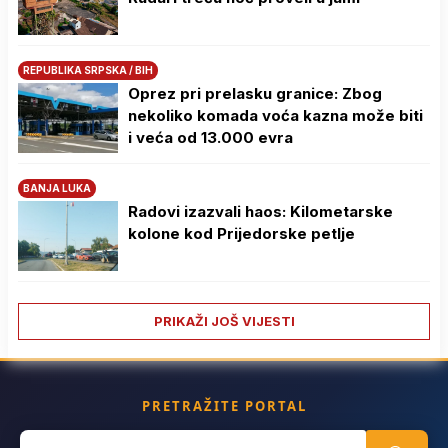
REPUBLIKA SRPSKA / BIH
Oprez pri prelasku granice: Zbog
nekoliko komada voća kazna može biti
i veća od 13.000 evra
BANJA LUKA
Radovi izazvali haos: Kilometarske
kolone kod Prijedorske petlje
PRIKAŽI JOŠ VIJESTI
PRETRAŽITE PORTAL
Search