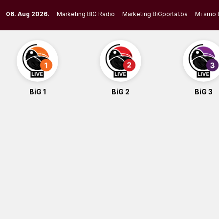
Skip
06. Aug 2026.
Marketing BIG Radio
Marketing BiGportal.ba
Mi smo 
to
content
BiG 1
BiG 2
BiG 3