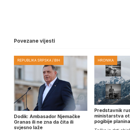
Povezane vijesti
REPUBLIKA SRPSKA / BIH
HRONIKA
Predstavnik ru
ministarstva ot
Dodik: Ambasador Njemačke
pogibije planina
Granas ili ne zna da čita ili
svjesno laže