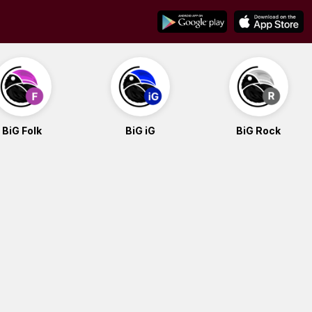
BiG Folk
BiG iG
BiG Rock