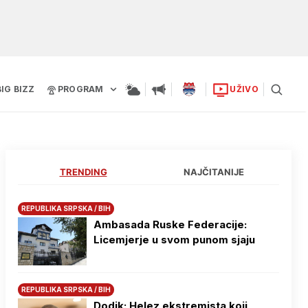
BIG BIZZ
PROGRAM
UŽIVO
TRENDING
NAJČITANIJE
REPUBLIKA SRPSKA / BIH
Ambasada Ruske Federacije:
Licemjerje u svom punom sjaju
REPUBLIKA SRPSKA / BIH
Dodik: Helez ekstremista koji