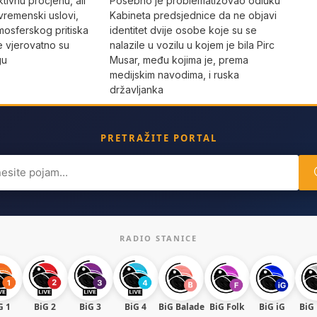
Posebno je problematizovao odluku
tivnu procjenu, ali
Kabineta predsjednice da ne objavi
vremenski uslovi,
identitet dvije osobe koje su se
mosferskog pritiska
nalazile u vozilu u kojem je bila Pirc
e vjerovatno su
Musar, među kojima je, prema
gu
medijskim navodima, i ruska
državljanka
PRETRAŽITE PORTAL
ch
RADIO STANICE
G 1
BiG 2
BiG 3
BiG 4
BiG Balade
BiG Folk
BiG iG
BiG