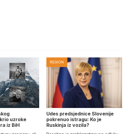
REGION
Udes predsjednice Slovenije
skog
pokrenuo istragu: Ko je
krio uzroke
Ruskinja iz vozila?
ra iz BiH