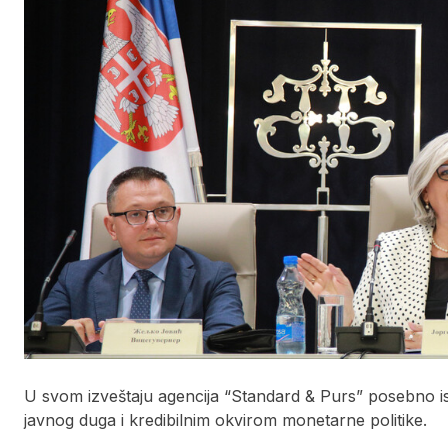
U svom izveštaju agencija “Standard & Purs” posebno is
javnog duga i kredibilnim okvirom monetarne politike.