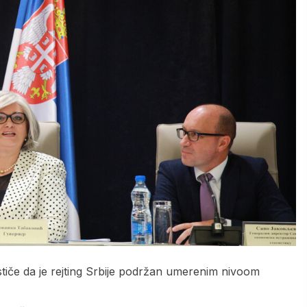
tiče da je rejting Srbije podržan umerenim nivoom