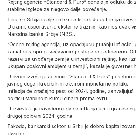
Rejting agencija “Standard & Purs” donela je odluku da z
stabilne izglede za njegovo dalje povećanje.
Time se Srbija i dalje nalazi na korak do dobijanja inve
Ukrajini, usporavanju eksterne tražnje, kao i još uvek vis
Narodna banka Srbije (NBS).
“Ocene rejting agencija, uz opadajuću putanju inflacije
kamatnu stopu povećavamo postepeno i odmereno. Odlu
rezervi za uvođenje zemlje u investicioni rejting, kao i 
ukupan poslovni ambijent u zemlji”, kazala je guverne
U svom izveštaju agencija “Standard & Purs” posebno is
javnog duga i kredibilnim okvirom monetarne politike.
Inflacija će značajno pasti od 2024. godine, zahvaljujući
politici i stabilnom kursu dinara prema evru.
U izveštaju je navedeno i da će inflacija ući u granice 
drugoj polovini 2024. godine.
Takođe, bankarski sektor u Srbiji je dobro kapitalizovan,
likvidan.