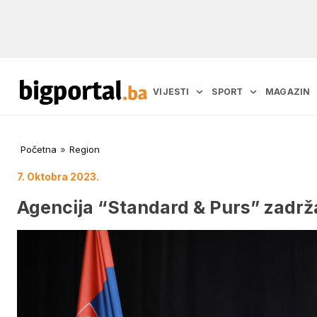
VIJESTI
SPORT
MAGAZIN
Početna
»
Region
7. Oktobra 2023.
Agencija “Standard & Purs” zadržal