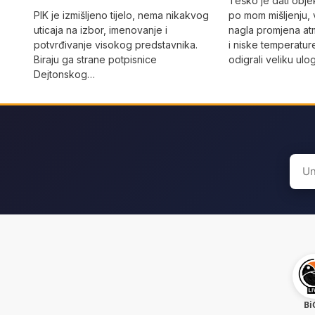
Teško je dati objek
PIK je izmišljeno tijelo, nema nikakvog
po mom mišljenju, 
uticaja na izbor, imenovanje i
nagla promjena at
potvrđivanje visokog predstavnika.
i niske temperatur
Biraju ga strane potpisnice
odigrali veliku ulo
Dejtonskog…
Sear
for:
Bi