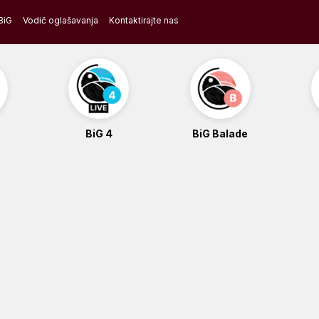
BiG
Vodič oglašavanja
Kontaktirajte nas
BiG 4
BiG Balade