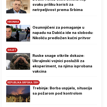
svaku priliku koristi za
netrpeljivost prema Srbima
HRONIKA
Osumnjičeni za pomaganje u
napadu na Dabića ide na slobodu:
Nikoliću predložen kućni pritvor
SVIJET
Ruske snage otkrile dokaze:
Ukrajinski vojnici poslužili za
eksperiment, na njima isprobana
vakcina
REPUBLIKA SRPSKA / BIH
Trebinje: Borba uspjela, situacija
sa požarom pod kontrolom