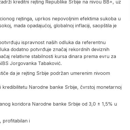
adrži kreditni rejting Republike Srbije na nivou BB+, uz
sticionog rejtinga, uprkos nepovoljnim efektima sukoba u
okoj, mada opadajućoj, globalnoj inflaciji, saopštila je
, potvrđuju ispravnost naših odluka da referentnu
ka dodatno potvrđuje značaj rekordnih deviznih
značaj relativne stabilnosti kursa dinara prema evru za
r NBS Jorgovanka Tabaković.
tiče da je rejting Srbije podržan umerenim nivoom
 i kredibilitetu Narodne banke Srbije, čvrstoj monetarnoj
ciljanog koridora Narodne banke Srbije od 3,0 ± 1,5% u
 profitabilan i