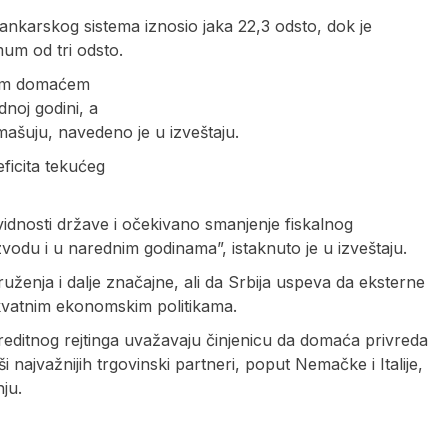
bankarskog sistema iznosio jaka 22,3 odsto, dok je
mum od tri odsto.
utom domaćem
noj godini, a
remašuju, navedeno je u izveštaju.
ficita tekućeg
idnosti države i očekivano smanjenje fiskalnog
odu i u narednim godinama”, istaknuto je u izveštaju.
uženja i dalje značajne, ali da Srbija uspeva da eksterne
kvatnim ekonomskim politikama.
 kreditnog rejtinga uvažavaju činjenicu da domaća privreda
i najvažnijih trgovinski partneri, poput Nemačke i Italije,
ju.