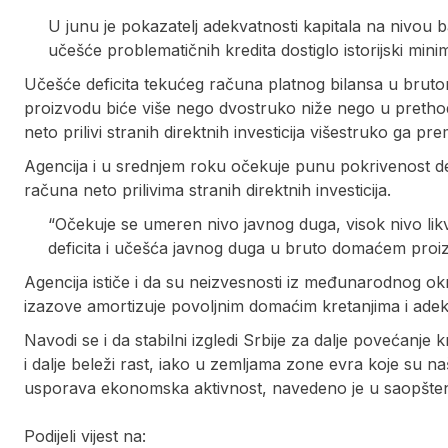
U junu je pokazatelj adekvatnosti kapitala na nivou 
učešće problematičnih kredita dostiglo istorijski mini
Učešće deficita tekućeg računa platnog bilansa u br
proizvodu biće više nego dvostruko niže nego u prethod
neto prilivi stranih direktnih investicija višestruko ga p
Agencija i u srednjem roku očekuje punu pokrivenost de
računa neto prilivima stranih direktnih investicija.
“Očekuje se umeren nivo javnog duga, visok nivo likv
deficita i učešća javnog duga u bruto domaćem proizv
Agencija ističe i da su neizvesnosti iz međunarodnog okr
izazove amortizuje povoljnim domaćim kretanjima i ade
Navodi se i da stabilni izgledi Srbije za dalje povećanje
i dalje beleži rast, iako u zemljama zone evra koje su naš
usporava ekonomska aktivnost, navedeno je u saopšten
Podijeli vijest na: