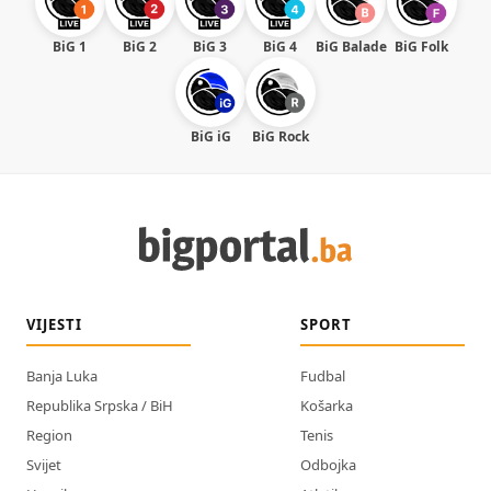
BiG 1
BiG 2
BiG 3
BiG 4
BiG Balade
BiG Folk
BiG iG
BiG Rock
VIJESTI
SPORT
Banja Luka
Fudbal
Republika Srpska / BiH
Košarka
Region
Tenis
Svijet
Odbojka