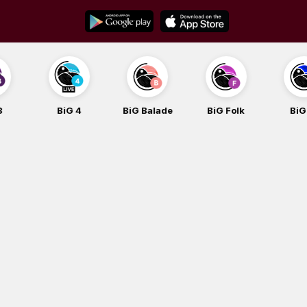
Skip
to
content
BiG 4
BiG Balade
BiG Folk
BiG iG