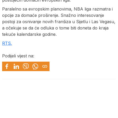
postojećih domaćih evropskih liga.
Paralelno sa evropskim planovima, NBA liga razmatra i
opcije za domaće proširenje. Snažno interesovanje
postoji za osnivanje novih franšiza u Sijetlu i Las Vegasu,
a očekuje se da će odluka o tome biti doneta do kraja
tekuće kalendarske godine.
RTS.
Podijeli vijest na: