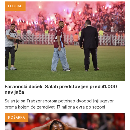
FUDBAL
Faraonski doček: Salah predstavljen pred 41.000
navijača
Salah je sa Trabzonsporom potpisao dvogodišnji ugovor
prema kojem će zarađivati 17 miliona evra po sezoni
KOŠARKA