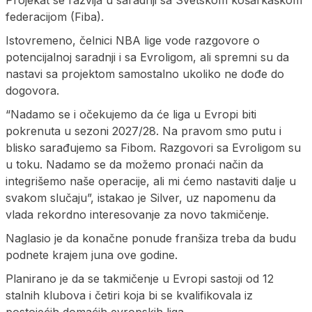
Projekat se razvija u saradnji sa Svetskom košarkaškom
federacijom (Fiba).
Istovremeno, čelnici NBA lige vode razgovore o
potencijalnoj saradnji i sa Evroligom, ali spremni su da
nastavi sa projektom samostalno ukoliko ne dođe do
dogovora.
“Nadamo se i očekujemo da će liga u Evropi biti
pokrenuta u sezoni 2027/28. Na pravom smo putu i
blisko sarađujemo sa Fibom. Razgovori sa Evroligom su
u toku. Nadamo se da možemo pronaći način da
integrišemo naše operacije, ali mi ćemo nastaviti dalje u
svakom slučaju”, istakao je Silver, uz napomenu da
vlada rekordno interesovanje za novo takmičenje.
Naglasio je da konačne ponude franšiza treba da budu
podnete krajem juna ove godine.
Planirano je da se takmičenje u Evropi sastoji od 12
stalnih klubova i četiri koja bi se kvalifikovala iz