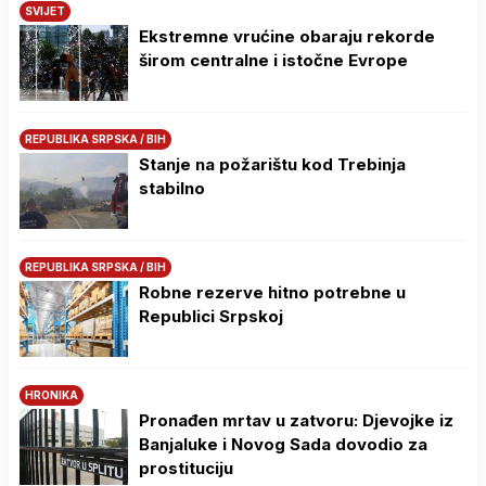
SVIJET
Ekstremne vrućine obaraju rekorde
širom centralne i istočne Evrope
REPUBLIKA SRPSKA / BIH
Stanje na požarištu kod Trebinja
stabilno
REPUBLIKA SRPSKA / BIH
Robne rezerve hitno potrebne u
Republici Srpskoj
HRONIKA
Pronađen mrtav u zatvoru: Djevojke iz
Banjaluke i Novog Sada dovodio za
prostituciju