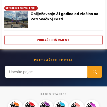
REPUBLIKA SRPSKA / BIH
Obilježavanje 31 godina od zločina na
Petrovačkoj cesti
PRIKAŽI JOŠ VIJESTI
PRETRAŽITE PORTAL
Search
for:
RADIO STANICE