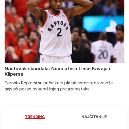
Nastavak skandala: Nova afera trese Kavaja i
Kliperse
Toronto Reptorsi su početkom jula bili spremni da završe
najveći posao ovogodišnjeg prelaznog roka
TRENDING
NAJČITANIJE