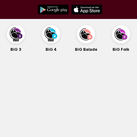
Skip
to
content
BiG 3
BiG 4
BiG Balade
BiG Folk