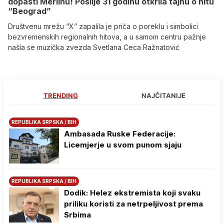
dopasti Merlinu! Poslije 31 godinu otkrila tajnu o hitu
“Beograd”
Društvenu mrežu “X” zapalila je priča o poreklu i simbolici
bezvremenskih regionalnih hitova, a u samom centru pažnje
našla se muzička zvezda Svetlana Ceca Ražnatović
TRENDING
NAJČITANIJE
REPUBLIKA SRPSKA / BIH
Ambasada Ruske Federacije:
Licemjerje u svom punom sjaju
REPUBLIKA SRPSKA / BIH
Dodik: Helez ekstremista koji svaku
priliku koristi za netrpeljivost prema
Srbima