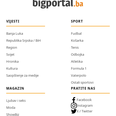
VIJESTI
SPORT
Banja Luka
Fudbal
Republika Srpska / BiH
Košarka
Region
Tenis
Svijet
Odbojka
Hronika
Atletika
Kultura
Formula 1
Saopštenje za medije
Vaterpolo
Ostali sportovi
MAGAZIN
PRATITE NAS
Facebook
Ljubav i seks
Instagram
Moda
X / Twitter
ShowBiz