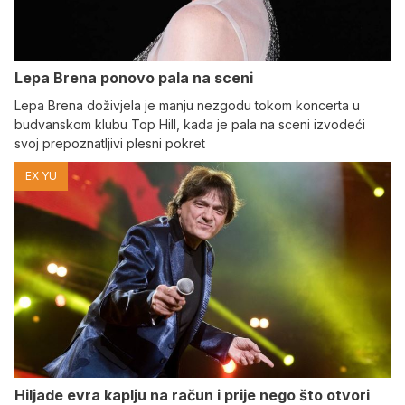
Lepa Brena ponovo pala na sceni
Lepa Brena doživjela je manju nezgodu tokom koncerta u
budvanskom klubu Top Hill, kada je pala na sceni izvodeći
svoj prepoznatljivi plesni pokret
EX YU
Hiljade evra kaplju na račun i prije nego što otvori