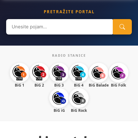
PRETRAŽITE PORTAL
Search
for:
RADIO STANICE
BiG 1
BiG 2
BiG 3
BiG 4
BiG Balade
BiG Folk
BiG iG
BiG Rock