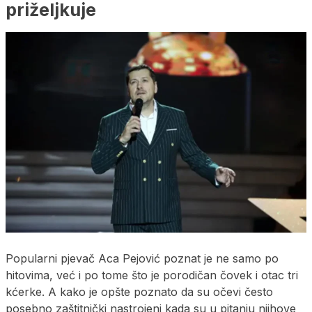
priželjkuje
Popularni pjevač Aca Pejović poznat je ne samo po
hitovima, već i po tome što je porodičan čovek i otac tri
kćerke. A kako je opšte poznato da su očevi često
posebno zaštitnički nastrojeni kada su u pitanju njihove