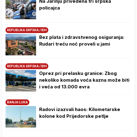
Na Јarinju privedena tri srpska
policajca
REPUBLIKA SRPSKA / BIH
Bez plata i zdravstvenog osiguranja:
Rudari treću noć proveli u jami
REPUBLIKA SRPSKA / BIH
Oprez pri prelasku granice: Zbog
nekoliko komada voća kazna može biti
i veća od 13.000 evra
BANJA LUKA
Radovi izazvali haos: Kilometarske
kolone kod Prijedorske petlje