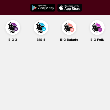
Skip
to
content
BiG 4
BiG Balade
BiG Folk
BiG iG