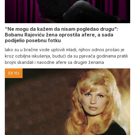
“Ne mogu da kažem da nisam pogledao drugu”:
Bobanu Rajoviću žena oprostila afere, a sada
podijelio posebnu fotku
Iako su u bračne vode uplovili mladi, njihov odnos prošao je
kroz ozbiljna iskušenja, budući da su pjevača godinama pratili
brojni skandali i navodne afere sa drugim ženama
EX YU