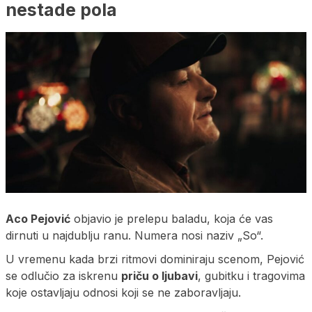
nestade pola
Aco Pejović
objavio je prelepu baladu, koja će vas
dirnuti u najdublju ranu. Numera nosi naziv „So“.
U vremenu kada brzi ritmovi dominiraju scenom, Pejović
se odlučio za iskrenu
priču o ljubavi
, gubitku i tragovima
koje ostavljaju odnosi koji se ne zaboravljaju.