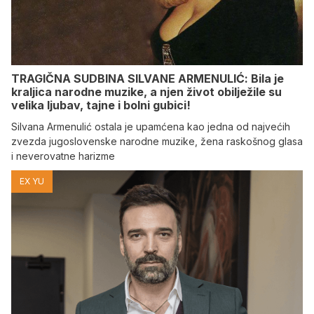
TRAGIČNA SUDBINA SILVANE ARMENULIĆ: Bila je
kraljica narodne muzike, a njen život obilježile su
velika ljubav, tajne i bolni gubici!
Silvana Armenulić ostala je upamćena kao jedna od najvećih
zvezda jugoslovenske narodne muzike, žena raskošnog glasa
i neverovatne harizme
EX YU