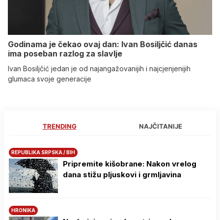
Godinama je čekao ovaj dan: Ivan Bosiljčić danas
ima poseban razlog za slavlje
Ivan Bosiljčić jedan je od najangažovanijih i najcjenjenijih
glumaca svoje generacije
TRENDING
NAJČITANIJE
REPUBLIKA SRPSKA / BIH
Pripremite kišobrane: Nakon vrelog
dana stižu pljuskovi i grmljavina
HRONIKA