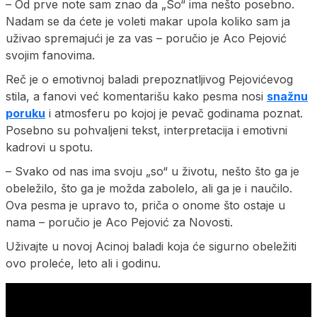
– Od prve note sam znao da „So“ ima nešto posebno.
Nadam se da ćete je voleti makar upola koliko sam ja
uživao spremajući je za vas – poručio je Aco Pejović
svojim fanovima.
Reč je o emotivnoj baladi prepoznatljivog Pejovićevog
stila, a fanovi već komentarišu kako pesma nosi
snažnu
poruku
i atmosferu po kojoj je pevač godinama poznat.
Posebno su pohvaljeni tekst, interpretacija i emotivni
kadrovi u spotu.
– Svako od nas ima svoju „so“ u životu, nešto što ga je
obeležilo, što ga je možda zabolelo, ali ga je i naučilo.
Ova pesma je upravo to, priča o onome što ostaje u
nama – poručio je Aco Pejović za Novosti.
Uživajte u novoj Acinoj baladi koja će sigurno obeležiti
ovo proleće, leto ali i godinu.