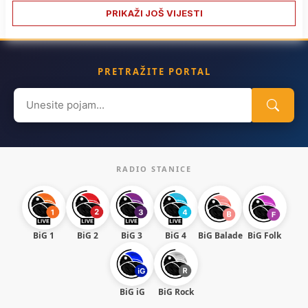
PRIKAŽI JOŠ VIJESTI
PRETRAŽITE PORTAL
Search
for:
RADIO STANICE
BiG 1
BiG 2
BiG 3
BiG 4
BiG Balade
BiG Folk
BiG iG
BiG Rock