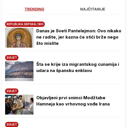
TRENDING
NAJČITANIJE
REPUBLIKA SRPSKA / BIH
Danas je Sveti Pantelejmon: Ovo nikako
ne radite, jer kazna će stići brže nego
što mislite
SVIJET
Šta se krije iza migrantskog cunamija i
udara na špansku enklavu
SVIJET
Objavljeni prvi snimci Modžtabe
Hamneja kao vrhovnog vođe Irana
SVIJET