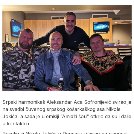
Srpski harmonikaš Aleksandar Aca Sofronijević svirao je
na svadbi čuvenog srpskog košarkaškog asa Nikole
Jokića, a sada je u emisiji “Amidži šou” otkrio da su i dalje
u kontaktru.
Posetio si Nikolu Jokića u Denveru i svirao na njegovoj