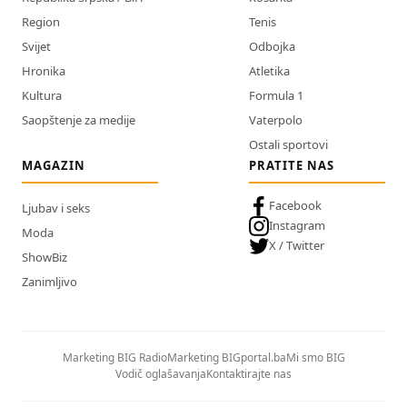
Region
Tenis
Svijet
Odbojka
Hronika
Atletika
Kultura
Formula 1
Saopštenje za medije
Vaterpolo
Ostali sportovi
MAGAZIN
PRATITE NAS
Facebook
Ljubav i seks
Instagram
Moda
X / Twitter
ShowBiz
Zanimljivo
Marketing BIG Radio
Marketing BIGportal.ba
Mi smo BIG
Vodič oglašavanja
Kontaktirajte nas