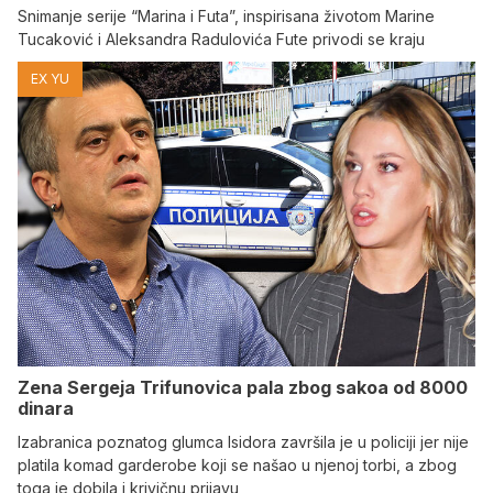
Snimanje serije “Marina i Futa”, inspirisana životom Marine
Tucaković i Aleksandra Radulovića Fute privodi se kraju
EX YU
Zena Sergeja Trifunovica pala zbog sakoa od 8000
dinara
Izabranica poznatog glumca Isidora završila je u policiji jer nije
platila komad garderobe koji se našao u njenoj torbi, a zbog
toga je dobila i krivičnu prijavu