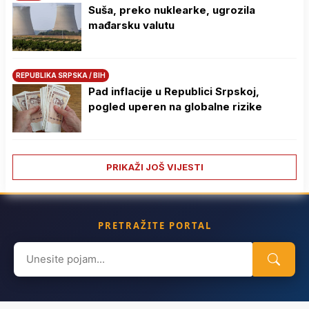
Suša, preko nuklearke, ugrozila
mađarsku valutu
REPUBLIKA SRPSKA / BIH
Pad inflacije u Republici Srpskoj,
pogled uperen na globalne rizike
PRIKAŽI JOŠ VIJESTI
PRETRAŽITE PORTAL
Search
for: