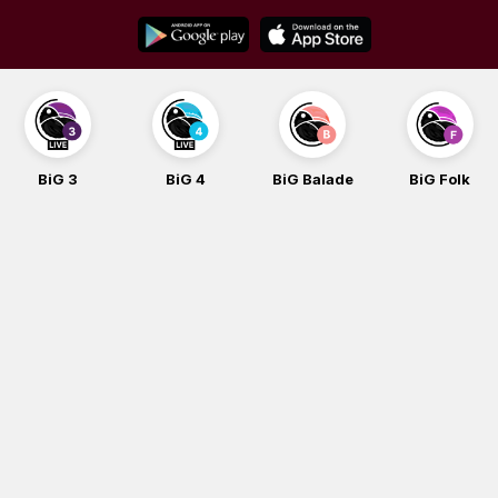
Skip
to
content
BiG 3
BiG 4
BiG Balade
BiG Folk