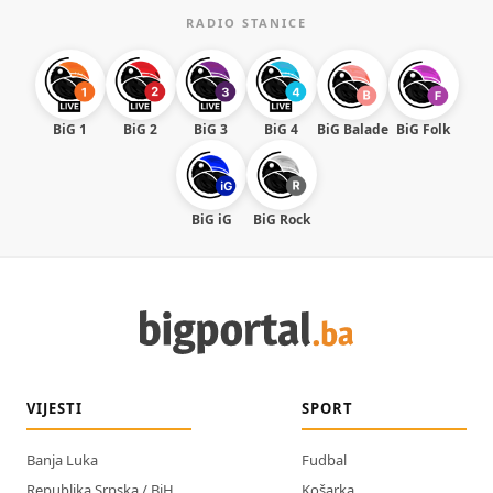
RADIO STANICE
BiG 1
BiG 2
BiG 3
BiG 4
BiG Balade
BiG Folk
BiG iG
BiG Rock
VIJESTI
SPORT
Banja Luka
Fudbal
Republika Srpska / BiH
Košarka