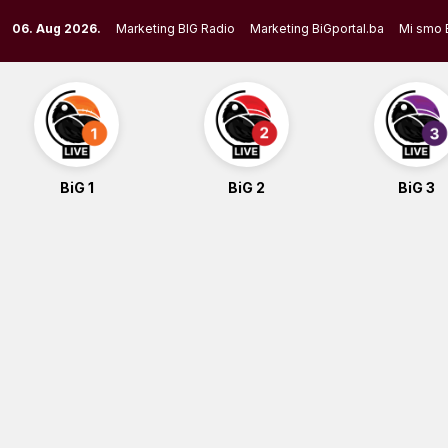
Skip
06. Aug 2026.
Marketing BIG Radio
Marketing BiGportal.ba
Mi smo 
to
content
BiG 1
BiG 2
BiG 3