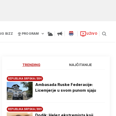
BIG BIZZ
PROGRAM
UŽIVO
TRENDING
NAJČITANIJE
REPUBLIKA SRPSKA / BIH
Ambasada Ruske Federacije:
Licemjerje u svom punom sjaju
REPUBLIKA SRPSKA / BIH
Dodik: Helez ekstremista koji