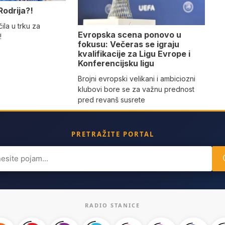
Rodrija?!
ila u trku za
Evropska scena ponovo u
!
fokusu: Večeras se igraju
kvalifikacije za Ligu Evrope i
Konferencijsku ligu
Brojni evropski velikani i ambiciozni
klubovi bore se za važnu prednost
pred revanš susrete
PRETRAŽITE PORTAL
ch
RADIO STANICE