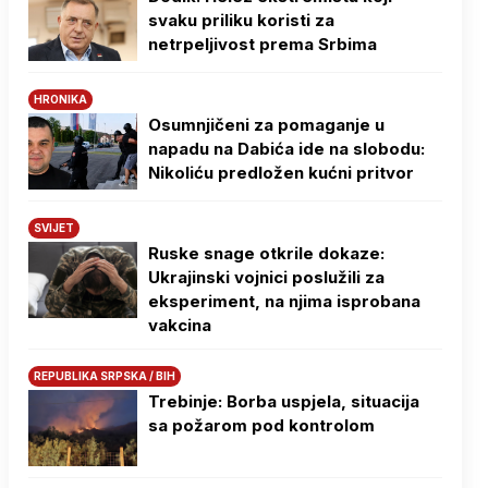
svaku priliku koristi za
netrpeljivost prema Srbima
HRONIKA
Osumnjičeni za pomaganje u
napadu na Dabića ide na slobodu:
Nikoliću predložen kućni pritvor
SVIJET
Ruske snage otkrile dokaze:
Ukrajinski vojnici poslužili za
eksperiment, na njima isprobana
vakcina
REPUBLIKA SRPSKA / BIH
Trebinje: Borba uspjela, situacija
sa požarom pod kontrolom