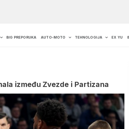
BIG PREPORUKA
AUTO-MOTO
TEHNOLOGIJA
EX YU
inala između Zvezde i Partizana