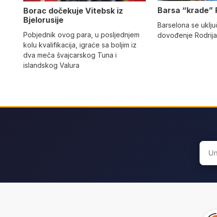
Barsa “krade” 
Borac dočekuje Vitebsk iz
Bjelorusije
Barselona se uključ
Pobjednik ovog para, u posljednjem
dovođenje Rodrija
kolu kvalifikacija, igraće sa boljim iz
dva meča švajcarskog Tuna i
islandskog Valura
Sear
for: