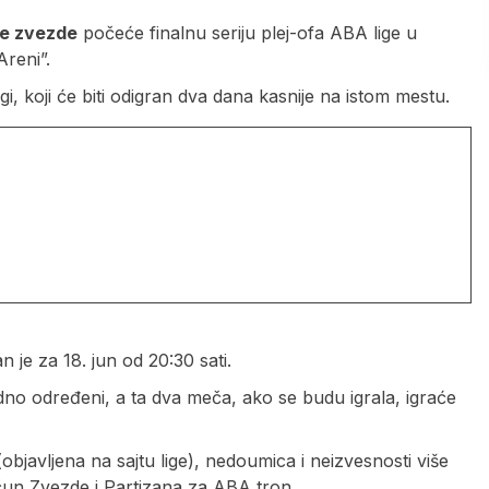
ne zvezde
počeće finalnu seriju plej-ofa ABA lige u
Areni”.
gi, koji će biti odigran dva dana kasnije na istom mestu.
 je za 18. jun od 20:30 sati.
dno određeni, a ta dva meča, ako se budu igrala, igraće
javljena na sajtu lige), nedoumica i neizvesnosti više
un Zvezde i Partizana za ABA tron.