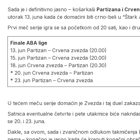
Sada je i definitivno jasno – košarkaši
Partizana i Crve
utorak 13. juna kada će domaćini biti crno-beli u “Štark 
Prvi meč serije igra se sa početkom od 20 sati, kao i dru
Finale ABA lige
13. jun Partizan – Crvena zvezda (20.00)
15. jun Partizan – Crvena zvezda (20.00)
18. jun Crvena zvezda – Partizan (20.30)
* 20. jun Crvena zvezda – Partizan
* 23. jun Partizan – Crvena zvezda
U tećem meču serije domaćin je Zvezda i taj duel zakazan
Satnica eventualne četvrte i pete utakmice biće naknda
se 20. i 23. juna.
Dakle, sa ovom, sada i zvaničnom odlukom takmičenja (ob
nema – konačno je jasno kada će krenuti konačni obrač