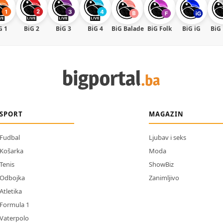
G 1
BiG 2
BiG 3
BiG 4
BiG Balade
BiG Folk
BiG iG
BiG
SPORT
MAGAZIN
Fudbal
Ljubav i seks
Košarka
Moda
Tenis
ShowBiz
Odbojka
Zanimljivo
Atletika
Formula 1
Vaterpolo