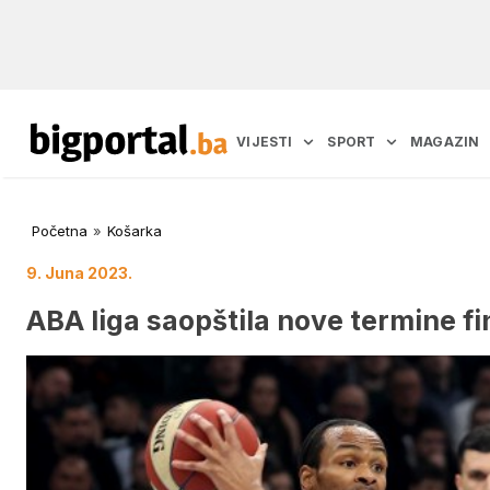
VIJESTI
SPORT
MAGAZIN
Početna
»
Košarka
9. Juna 2023.
ABA liga saopštila nove termine f