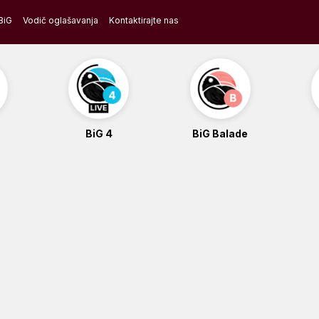
BiG
Vodič oglašavanja
Kontaktirajte nas
BiG 4
BiG Balade