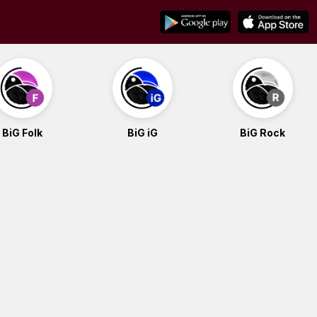
BiG Folk
BiG iG
BiG Rock