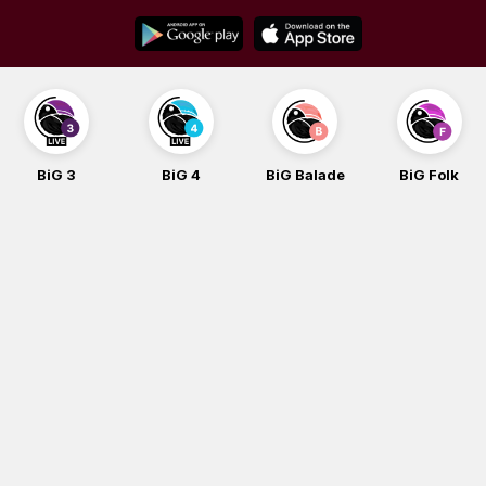
Skip
to
content
BiG 3
BiG 4
BiG Balade
BiG Folk