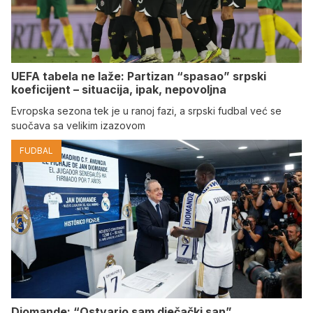
UEFA tabela ne laže: Partizan “spasao” srpski
koeficijent – situacija, ipak, nepovoljna
Evropska sezona tek je u ranoj fazi, a srpski fudbal već se
suočava sa velikim izazovom
FUDBAL
Diomande: “Ostvario sam dječački san”