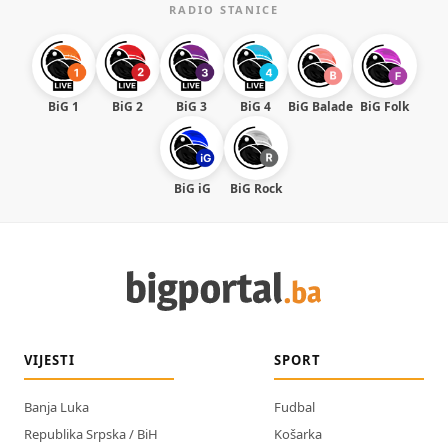
RADIO STANICE
BiG 1
BiG 2
BiG 3
BiG 4
BiG Balade
BiG Folk
BiG iG
BiG Rock
VIJESTI
SPORT
Banja Luka
Fudbal
Republika Srpska / BiH
Košarka