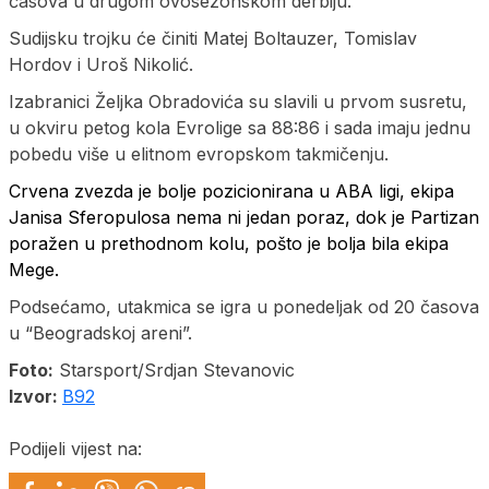
časova u drugom ovosezonskom derbiju.
Sudijsku trojku će činiti Matej Boltauzer, Tomislav
Hordov i Uroš Nikolić.
Izabranici Željka Obradovića su slavili u prvom susretu,
u okviru petog kola Evrolige sa 88:86 i sada imaju jednu
pobedu više u elitnom evropskom takmičenju.
Crvena zvezda je bolje pozicionirana u ABA ligi, ekipa
Janisa Sferopulosa nema ni jedan poraz, dok je Partizan
poražen u prethodnom kolu, pošto je bolja bila ekipa
Mege.
Podsećamo, utakmica se igra u ponedeljak od 20 časova
u “Beogradskoj areni”.
Foto:
Starsport/Srdjan Stevanovic
Izvor:
B92
Podijeli vijest na: