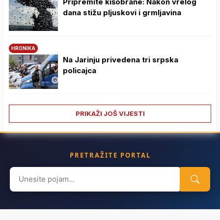
Pripremite kišobrane: Nakon vrelog
dana stižu pljuskovi i grmljavina
HRONIKA
Na Јarinju privedena tri srpska
policajca
PRIKAŽI JOŠ VIJESTI
PRETRAŽITE PORTAL
Search
for: