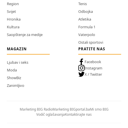
Region
Tenis
Svijet
Odbojka
Hronika
Atletika
Kultura
Formula 1
Saopštenje za medije
Vaterpolo
Ostali sportovi
MAGAZIN
PRATITE NAS
Facebook
Ljubav i seks
Instagram
Moda
X / Twitter
ShowBiz
Zanimljivo
Marketing BIG Radio
Marketing BIGportal.ba
Mi smo BIG
Vodič oglašavanja
Kontaktirajte nas