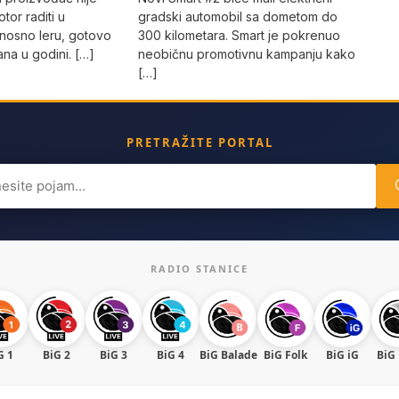
tor raditi u
gradski automobil sa dometom do
nosno leru, gotovo
300 kilometara. Smart je pokrenuo
na u godini. […]
neobičnu promotivnu kampanju kako
[…]
PRETRAŽITE PORTAL
ch
RADIO STANICE
G 1
BiG 2
BiG 3
BiG 4
BiG Balade
BiG Folk
BiG iG
BiG