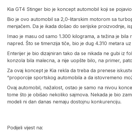
Kia GT4 Stinger bio je koncept automobil koji se pojavio
Bio je ovo automobil sa 2,0-litarskim motorom sa tur
menjačem. Da je ikada došao do serijske proizvodnje, is
Imao je masu od samo 1.300 kilograma, a težina je bila 
napred. Što se timenzija tiče, bio je dug 4.310 metara
Enterijer je bio dizajniran tako da se nikada ne gubi iz
konzola bila malecna, a nije uopšte bilo, na primer, pat
Za ovaj koncept je Kia rekla da treba da prenese iskus
“proporcije sportskog automobila a da istovremeno mo
Ovaj automobil, nažalost, ostao je samo na nivou konc
tome što je obišao nekoliko sajmova. Nekada je bio zami
modeli ni dan danas nemaju dostojnu konkurenciju.
Podijeli vijest na: