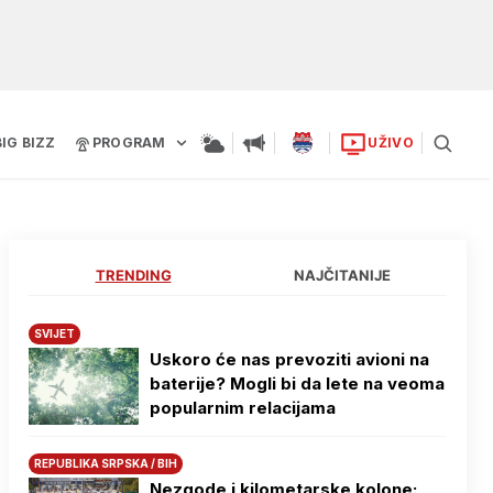
BIG BIZZ
PROGRAM
UŽIVO
TRENDING
NAJČITANIJE
SVIJET
Uskoro će nas prevoziti avioni na
baterije? Mogli bi da lete na veoma
popularnim relacijama
REPUBLIKA SRPSKA / BIH
Nezgode i kilometarske kolone: