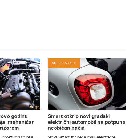
AUTO-MOTO
tovo godinu
Smart otkrio novi gradski
ja, mehaničar
električni automobil na potpuno
prizorom
neobičan način
n proizvođač nije
Novi Smart #2 biće mali električni