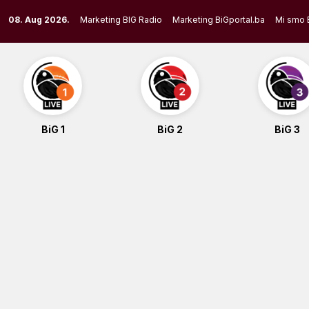
Skip
08. Aug 2026.
Marketing BIG Radio
Marketing BiGportal.ba
Mi smo 
to
content
BiG 1
BiG 2
BiG 3