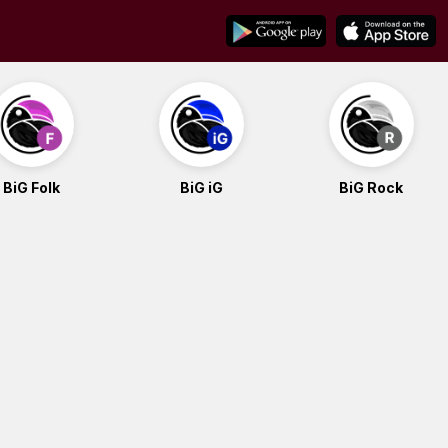
BiG Folk
BiG iG
BiG Rock