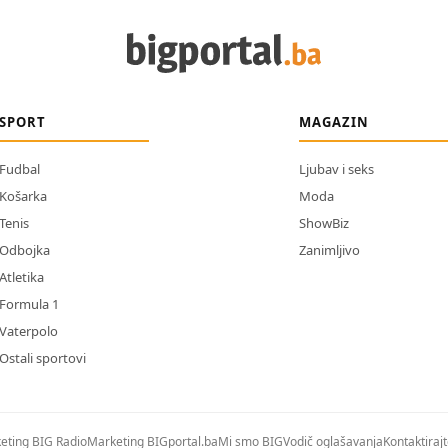
SPORT
MAGAZIN
Fudbal
Ljubav i seks
Košarka
Moda
Tenis
ShowBiz
Odbojka
Zanimljivo
Atletika
Formula 1
Vaterpolo
Ostali sportovi
eting BIG Radio
Marketing BIGportal.ba
Mi smo BIG
Vodič oglašavanja
Kontaktiraj