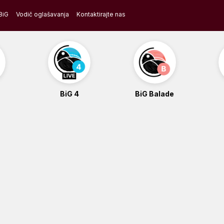
BiG
Vodič oglašavanja
Kontaktirajte nas
BiG 4
BiG Balade