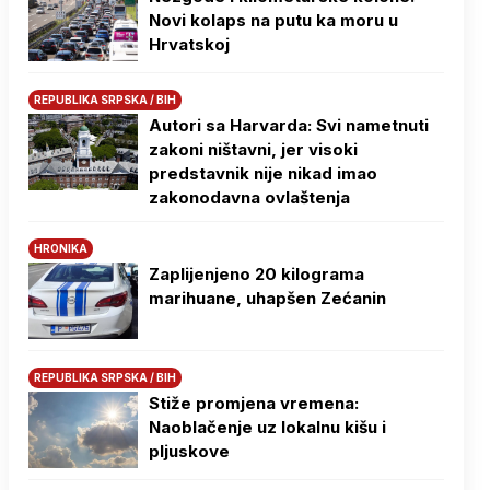
Novi kolaps na putu ka moru u
Hrvatskoj
REPUBLIKA SRPSKA / BIH
Autori sa Harvarda: Svi nametnuti
zakoni ništavni, jer visoki
predstavnik nije nikad imao
zakonodavna ovlaštenja
HRONIKA
Zaplijenjeno 20 kilograma
marihuane, uhapšen Zećanin
REPUBLIKA SRPSKA / BIH
Stiže promjena vremena:
Naoblačenje uz lokalnu kišu i
pljuskove