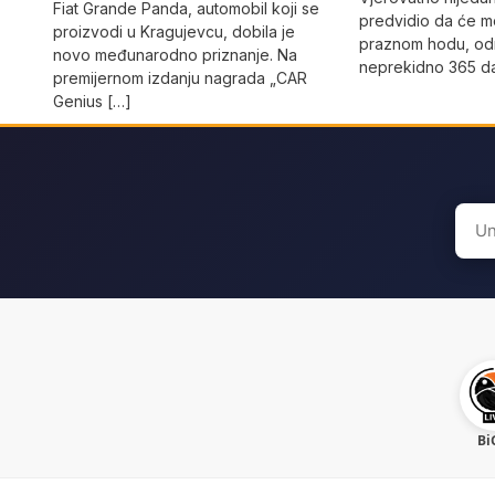
Fiat Grande Panda, automobil koji se
predvidio da će mo
proizvodi u Kragujevcu, dobila je
praznom hodu, od
novo međunarodno priznanje. Na
neprekidno 365 da
premijernom izdanju nagrada „CAR
Genius […]
Sear
for:
Bi