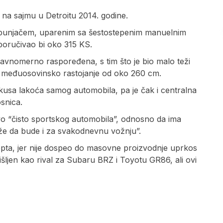
 na sajmu u Detroitu 2014. godine.
bopunjačem, uparenim sa šestostepenim manuelnim
poručivao bi oko 315 KS.
ravnomerno raspoređena, s tim što je bio malo teži
 uz međuosovinsko rastojanje od oko 260 cm.
 fokusa lakoća samog automobila, pa je čak i centralna
osnica.
tvo “čisto sportskog automobila”, odnosno da ima
že da bude i za svakodnevnu vožnju”.
epta, jer nije dospeo do masovne proizvodnje uprkos
šljen kao rival za Subaru BRZ i Toyotu GR86, ali ovi