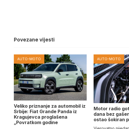
Povezane vijesti
AUTO-MOTO
AUTO-MOTO
Veliko priznanje za automobil iz
Motor radio go
Srbije: Fiat Grande Panda iz
dana bez gašen
Kragujevca proglašena
ostao šokiran 
„Povratkom godine
Vjerovatno nijeda