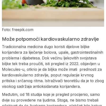
Foto: freepik.com
Može potpomoći kardiovaskularno zdravlje
Tradicionalna medicina dugo koristi dijelove biljke
korijandera za liječenje bolova, upale, gastrointestinalnih
problema i dijabetesa. Dok većinu ljekovitih svojstava
biljke tek treba proučiti, isti pregled iz 2022. objavljen u
Molecules-u, otkrio je da biljka može imati prednosti za
kardiovaskularno zdravlje, poput regulacije krvnog
pritiska i srčanog ritma. Istraživači teoretišu da je to zbog
visokog sadržaja antioksidanata korijandera.
Međutim, od 18 studija koje je pregled procijenio, samo
dvije su provedene na ljudima. Stoga, ne bismo trebali
očekivati ​​da će žvakanje korijandera, olakšati bilo kakve