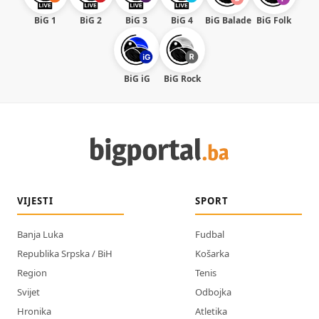
BiG 1
BiG 2
BiG 3
BiG 4
BiG Balade
BiG Folk
BiG iG
BiG Rock
VIJESTI
SPORT
Banja Luka
Fudbal
Republika Srpska / BiH
Košarka
Region
Tenis
Svijet
Odbojka
Hronika
Atletika