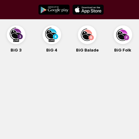
Skip
to
content
BiG 3
BiG 4
BiG Balade
BiG Folk