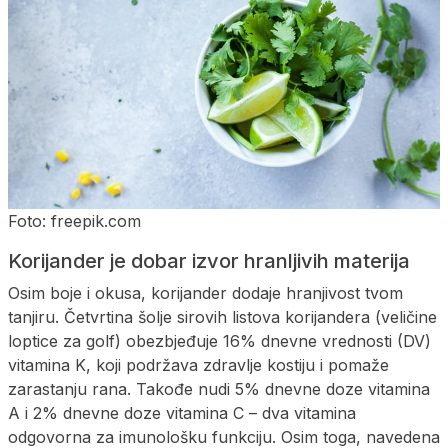
Foto: freepik.com
Korijander je dobar izvor hranljivih materija
Osim boje i okusa, korijander dodaje hranjivost tvom
tanjiru. Četvrtina šolje sirovih listova korijandera (veličine
loptice za golf) obezbjeđuje 16% dnevne vrednosti (DV)
vitamina K, koji podržava zdravlje kostiju i pomaže
zarastanju rana. Takođe nudi 5% dnevne doze vitamina
A i 2% dnevne doze vitamina C – dva vitamina
odgovorna za imunološku funkciju. Osim toga, navedena