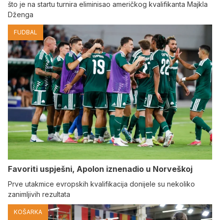
što je na startu turnira eliminisao američkog kvalifikanta Majkla
Dženga
FUDBAL
Favoriti uspješni, Apolon iznenadio u Norveškoj
Prve utakmice evropskih kvalifikacija donijele su nekoliko
zanimljivih rezultata
KOŠARKA