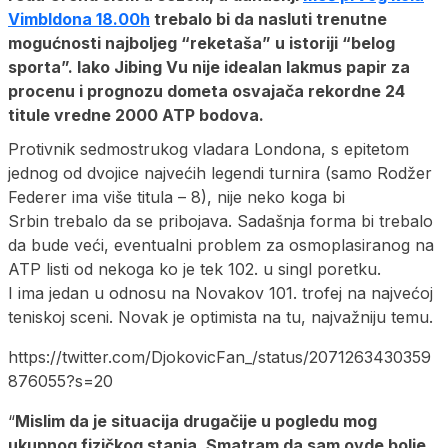
Vimbldona 18.00h
trebalo bi da nasluti trenutne
mogućnosti najboljeg “reketaša” u istoriji “belog
sporta”. Iako Jibing Vu nije idealan lakmus papir za
procenu i prognozu dometa osvajača rekordne 24
titule vredne 2000 ATP bodova.
Protivnik sedmostrukog vladara Londona, s epitetom
jednog od dvojice najvećih legendi turnira (samo Rodžer
Federer ima više titula – 8), nije neko koga bi
Srbin trebalo da se pribojava. Sadašnja forma bi trebalo
da bude veći, eventualni problem za osmoplasiranog na
ATP listi od nekoga ko je tek 102. u singl poretku.
I ima jedan u odnosu na Novakov 101. trofej na najvećoj
teniskoj sceni. Novak je optimista na tu, najvažniju temu.
https://twitter.com/DjokovicFan_/status/2071263430359
876055?s=20
“
Mislim da je situacija drugačije u pogledu mog
ukupnog fizičkog stanja. Smatram da sam ovde bolje