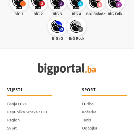
BiG 1
BiG 2
BiG 3
BiG 4
BiG Balade
BiG Folk
BiG iG
BiG Rock
VIJESTI
SPORT
Banja Luka
Fudbal
Republika Srpska / BiH
Košarka
Region
Tenis
Svijet
Odbojka