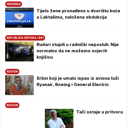
HRONIKA
Tijelo žene pronađeno u dvorištu kuće
u Laktašima, naložena obdukcija
REPUBLIKA SRPSKA / BIH
Rudari stupili u radnički neposluh: Nije
normalno da ne možemo ovjeriti
knjižicu
REGION
Srbin koji je umalo ispao iz aviona tuži
Ryanair, Boeing i General Electric
REGION
Tači ostaje u pritvoru