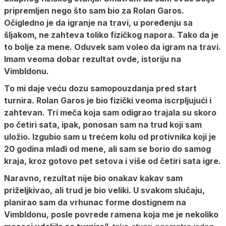
pripremljen nego što sam bio za Rolan Garos.
Očigledno je da igranje na travi, u poređenju sa
šljakom, ne zahteva toliko fizičkog napora. Tako da je
to bolje za mene. Oduvek sam voleo da igram na travi.
Imam veoma dobar rezultat ovde, istoriju na
Vimbldonu.
To mi daje veću dozu samopouzdanja pred start
turnira. Rolan Garos je bio fizički veoma iscrpljujući i
zahtevan. Tri meča koja sam odigrao trajala su skoro
po četiri sata, ipak, ponosan sam na trud koji sam
uložio. Izgubio sam u trećem kolu od protivnika koji je
20 godina mlađi od mene, ali sam se borio do samog
kraja, kroz gotovo pet setova i više od četiri sata igre.
Naravno, rezultat nije bio onakav kakav sam
priželjkivao, ali trud je bio veliki. U svakom slučaju,
planirao sam da vrhunac forme dostignem na
Vimbldonu, posle povrede ramena koja me je nekoliko