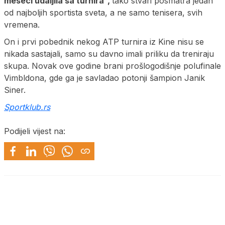
meseci udaljila sa turnira”,
tako stvari posmatra jedan
od najboljih sportista sveta, a ne samo tenisera, svih
vremena.
On i prvi pobednik nekog ATP turnira iz Kine nisu se
nikada sastajali, samo su davno imali priliku da treniraju
skupa. Novak ove godine brani prošlogodišnje polufinale
Vimbldona, gde ga je savladao potonji šampion Janik
Siner.
Sportklub.rs
Podijeli vijest na: