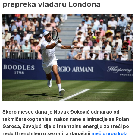
prepreka vladaru Londona
Skoro mesec dana je Novak Đoković odmarao od
takmičarskog tenisa, nakon rane eliminacije sa Rolan
Garosa, čuvajući tijelo i mentalnu energiju za treći po
redu Grend slem u sezoni, a današnji
meč prvog kola