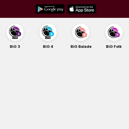
Skip
to
content
BiG 3
BiG 4
BiG Balade
BiG Folk